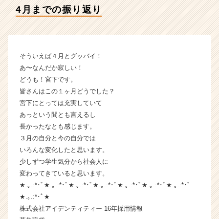
テ
4月までの振り返り
ィ
ー
の
タ
イ
そういえば４月とグッバイ！
ム
あ〜なんだか寂しい！
ラ
どうも！宮下です。
イ
皆さんはこの１ヶ月どうでした？
ン】
宮下にとっては充実していて
|
あっという間とも言えるし
ベ
ン
長かったなとも感じます。
チ
３月の自分と今の自分では
ャ
いろんな変化したと思います。
ー・
少しずつ学生気分から社会人に
成
変わってきていると思います。
長
★.｡.:*･ﾟ★.｡.:*･ﾟ★.｡.:*･ﾟ★.｡.:*･ﾟ★.｡.:*･ﾟ★.｡.:*･ﾟ★.｡.:*･ﾟ
企
★.｡.:*･ﾟ★
業
か
株式会社アイデンティティー 16年採用情報
ら