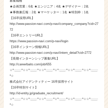
募集職種
ス
★企画営業：6名 ★エンジニア：4名 ★デザイナー：2名
カ
★事務兼広報：2名 ★マーケッター：1名 ★特別枠：1名
ウ
【16卒採用URL】
ト
http://www.passion-navi.com/p-navi/company_company?cid=27
が
72
届
く
【16卒エントリーURL】
就
https://www.passion-navi.com/p-navi/login
活
【16卒インターン情報URL】
サ
http://www.passion-navi.com/p-navi/intern_detail?cid=2772
イ
【長期インターンシップ募集URL】
ト
http://careerbaito.com/job/655
チ
☆*:;;;;;;:*☆☆*:;;;;;;:*☆☆*:;;;;;;:*☆*:;;;;;;:*☆☆*:;;;;;;:*☆☆*:;;;;;;:
ア
キ
*☆
ャ
株式会社アイデンティティー 16卒採用サイト
リ
【16卒特別サイト】
ア
http://id-entity.jp/graduate_recruitment/
（C
☆*:;;;;;;:*☆☆*:;;;;;;:*☆☆*:;;;;;;:*☆*:;;;;;;:*☆☆*:;;;;;;:*☆☆*:;;;;;;:
h
*☆
e