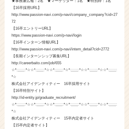
★事務兼広報：2名 ★マーケッター：1名 ★特別枠：1名
ス
【16卒採用URL】
カ
http://www.passion-navi.com/p-navi/company_company?cid=27
ウ
72
ト
【16卒エントリーURL】
が
https://www.passion-navi.com/p-navi/login
届
く
【16卒インターン情報URL】
就
http://www.passion-navi.com/p-navi/intern_detail?cid=2772
活
【長期インターンシップ募集URL】
サ
http://careerbaito.com/job/655
イ
☆*:;;;;;;:*☆☆*:;;;;;;:*☆☆*:;;;;;;:*☆*:;;;;;;:*☆☆*:;;;;;;:*☆☆*:;;;;;;:
ト
*☆
チ
株式会社アイデンティティー 16卒採用サイト
ア
キ
【16卒特別サイト】
ャ
http://id-entity.jp/graduate_recruitment/
リ
☆*:;;;;;;:*☆☆*:;;;;;;:*☆☆*:;;;;;;:*☆*:;;;;;;:*☆☆*:;;;;;;:*☆☆*:;;;;;;:
ア
*☆
（C
株式会社アイデンティティー 15卒内定者サイト
h
【15卒内定者サイト】
e