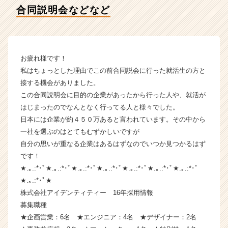
テ
合同説明会などなど
ィ
ー
の
タ
イ
お疲れ様です！
ム
私はちょっとした理由でこの前合同説会に行った就活生の方と
ラ
接する機会がありました。
イ
この合同説明会に目的の企業があったから行った人や、就活が
ン】
はじまったのでなんとなく行ってる人と様々でした。
|
日本には企業が約４５０万あると言われています。その中から
ベ
ン
一社を選ぶのはとてもむずかしいですが
チ
自分の思いが重なる企業はあるはずなのでいつか見つかるはず
ャ
です！
ー・
★.｡.:*･ﾟ★.｡.:*･ﾟ★.｡.:*･ﾟ★.｡.:*･ﾟ★.｡.:*･ﾟ★.｡.:*･ﾟ★.｡.:*･ﾟ
成
★.｡.:*･ﾟ★
長
株式会社アイデンティティー 16年採用情報
企
募集職種
業
か
★企画営業：6名 ★エンジニア：4名 ★デザイナー：2名
ら