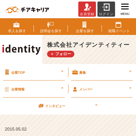
MENU
会員登録
ログイン
合
同
説
求人を
探す
説明会を
探す
企業を
探す
就職
イベント
明
会
株式会社アイデンティティー
な
＋ フォロー
ど
な
ど
>
>
企業TOP
募集
【株
式
会
>
>
企業情報
メンバー
社
ア
>
イ
インタビュー
デ
ン
テ
2015.05.02
ィ