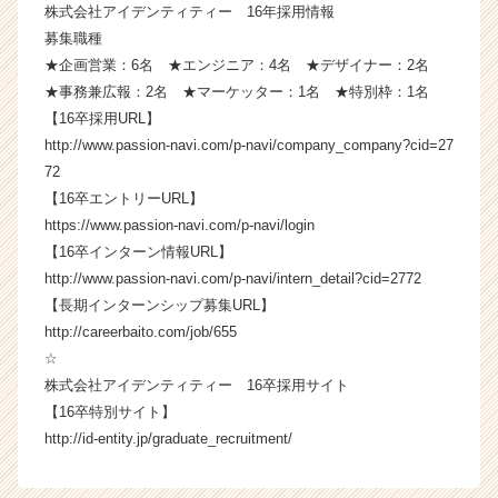
株式会社アイデンティティー 16年採用情報
ア
（C
募集職種
h
★企画営業：6名 ★エンジニア：4名 ★デザイナー：2名
e
★事務兼広報：2名 ★マーケッター：1名 ★特別枠：1名
e
【16卒採用URL】
r
http://www.passion-navi.com/p-navi/company_company?cid=27
C
72
a
【16卒エントリーURL】
r
e
https://www.passion-navi.com/p-navi/login
e
【16卒インターン情報URL】
r）
http://www.passion-navi.com/p-navi/intern_detail?cid=2772
【長期インターンシップ募集URL】
http://careerbaito.com/job/655
☆
株式会社アイデンティティー 16卒採用サイト
【16卒特別サイト】
http://id-entity.jp/graduate_recruitment/