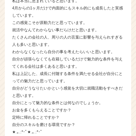
私は本当に恵まれていると思います。
企
4月からの1ヶ月だけで内面的にもスキル的にも成長したと実感
業
しています。
か
この感覚こそが原動力だと思っています。
ら
就活中なんてわからない事だらけだと思います。
ス
たくさんの会社の人、周りの人の言葉に影響を与えられすぎる
カ
ウ
人も多いと思います。
ト
わからなくなったら自分の事を考えたらいいと思います。
が
自分が頑張らなくても在籍しているだけで魅力的な条件を与え
届
てくれる会社は多くあると思います。
く
私は上記した、成長に付随する条件を満たせる会社が自分にと
就
っての魅力だと思っています。
活
自分がどうなりたいかという感覚を大切に就職活動をすべきだ
サ
イ
と思います。
ト
自分にとって魅力的な条件とは何なのでしょうか。
チ
お金を多くもらえることですか？
ア
定時に帰れることですか？
キ
自分のスキルを磨ける環境ですか？
ャ
★.｡.:*･ﾟ★.｡.:*･ﾟ
リ