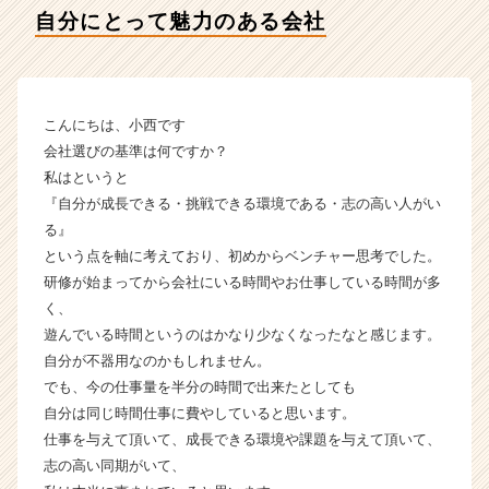
デ
自分にとって魅力のある会社
ン
テ
ィ
テ
ィ
こんにちは、小西です
ー
会社選びの基準は何ですか？
の
私はというと
タ
『自分が成長できる・挑戦できる環境である・志の高い人がい
イ
る』
ム
という点を軸に考えており、初めからベンチャー思考でした。
ラ
イ
研修が始まってから会社にいる時間やお仕事している時間が多
ン】
く、
|
遊んでいる時間というのはかなり少なくなったなと感じます。
ベ
自分が不器用なのかもしれません。
ン
でも、今の仕事量を半分の時間で出来たとしても
チ
自分は同じ時間仕事に費やしていると思います。
ャ
仕事を与えて頂いて、成長できる環境や課題を与えて頂いて、
ー・
成
志の高い同期がいて、
長