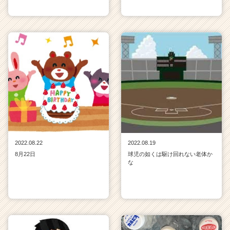
2022.08.22
2022.08.19
8月22日
球児の如くは駆け回れない老体か
な