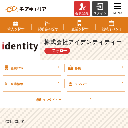
MENU
会員登録
ログイン
自
分
に
求人を
探す
説明会を
探す
企業を
探す
就職
イベント
と
っ
株式会社アイデンティティー
て
＋ フォロー
魅
力
の
>
>
企業TOP
募集
あ
る
会
>
>
企業情報
メンバー
社
【株
>
式
インタビュー
会
社
ア
2015.05.01
イ