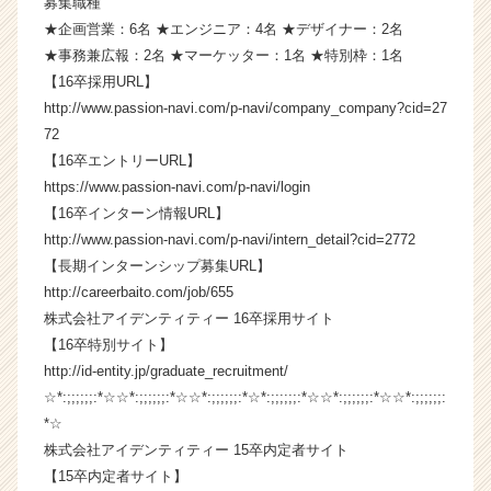
募集職種
ト
★企画営業：6名 ★エンジニア：4名 ★デザイナー：2名
が
★事務兼広報：2名 ★マーケッター：1名 ★特別枠：1名
届
【16卒採用URL】
く
http://www.passion-navi.com/p-navi/company_company?cid=27
就
72
活
サ
【16卒エントリーURL】
イ
https://www.passion-navi.com/p-navi/login
ト
【16卒インターン情報URL】
チ
http://www.passion-navi.com/p-navi/intern_detail?cid=2772
ア
【長期インターンシップ募集URL】
キ
http://careerbaito.com/job/655
ャ
株式会社アイデンティティー 16卒採用サイト
リ
ア
【16卒特別サイト】
（C
http://id-entity.jp/graduate_recruitment/
h
☆*:;;;;;;:*☆☆*:;;;;;;:*☆☆*:;;;;;;:*☆*:;;;;;;:*☆☆*:;;;;;;:*☆☆*:;;;;;;:
e
*☆
e
株式会社アイデンティティー 15卒内定者サイト
r
【15卒内定者サイト】
C