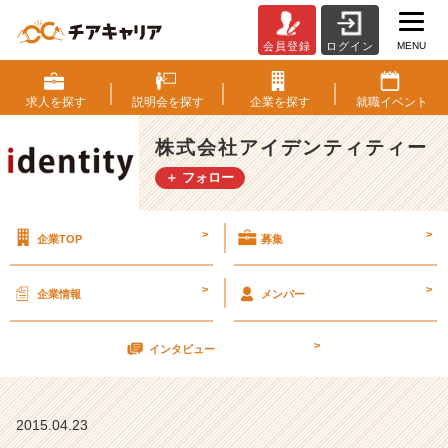
MENU
会員登録
ログイン
知
識
を
求人を
探す
説明会を
探す
企業を
探す
就職
イベント
つ
け
株式会社アイデンティティー
る
＋ フォロー
【株
式
会
>
>
企業TOP
募集
社
ア
イ
>
>
企業情報
メンバー
デ
ン
>
テ
インタビュー
ィ
テ
ィ
2015.04.23
ー