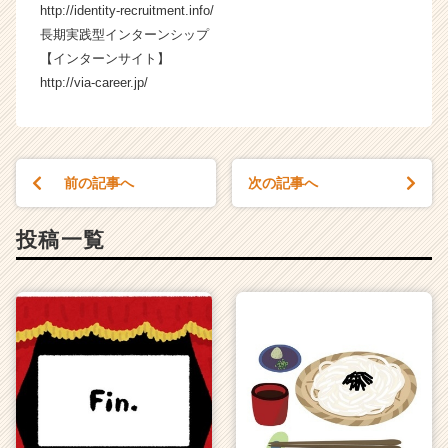
http://identity-recruitment.info/
a
r
長期実践型インターンシップ
e
【インターンサイト】
e
http://via-career.jp/
r）
前の記事へ
次の記事へ
投稿一覧