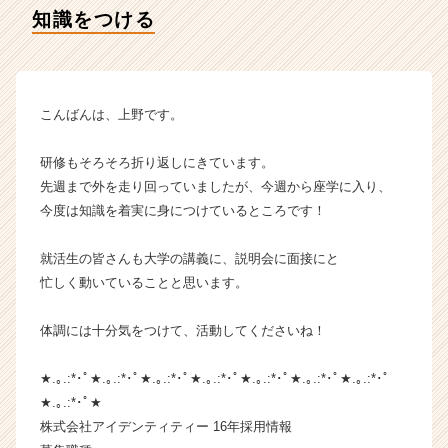
の
知識をつける
タ
イ
ム
ラ
イ
こんばんは、上野です。
ン】
|
研修もそろそろ折り返しにきています。
ベ
先週まで外を走り回っていましたが、今週から座学に入り、
ン
今度は知識を着実に身につけているところです！
チ
ャ
ー・
就活生の皆さんも大学の講義に、説明会に面接にと
成
忙しく動いていることと思います。
長
企
体調には十分気をつけて、活動してくださいね！
業
か
★.｡.:*･ﾟ★.｡.:*･ﾟ★.｡.:*･ﾟ★.｡.:*･ﾟ★.｡.:*･ﾟ★.｡.:*･ﾟ★.｡.:*･ﾟ
ら
★.｡.:*･ﾟ★
ス
カ
株式会社アイデンティティー 16年採用情報
ウ