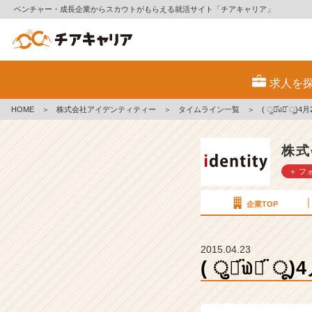
ベンチャー・成長企業からスカウトがもらえる就活サイト「チアキャリア」
(
ु⚈᷁
求人を
௰
⚈᷁
HOME
＞
株式会社アイデンティティー
＞
タイムライン一覧
＞
( ु⚈᷁௰⚈᷁ 
ू)
4
月
株式
2
＋ フ
5
日
（土）
企業TOP
会
社
説
2015.04.23
明
( ु⚈᷁௰⚈᷁
会
【株
式