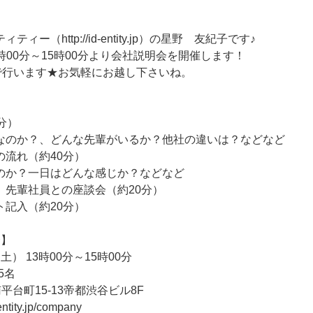
ィー（http://id-entity.jp）の星野 友紀子です♪
3時00分～15時00分より会社説明会を開催します！
で行います★お気軽にお越し下さいね。
分）
なのか？、どんな先輩がいるか？他社の違いは？などなど
の流れ（約40分）
のか？一日はどんな感じか？などなど
、先輩社員との座談会（約20分）
ト記入（約20分）
会】
土） 13時00分～15時00分
5名
平台町15-13帝都渋谷ビル8F
tity.jp/company