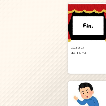
ア
キ
ャ
リ
ア
（C
h
e
e
2022.08.24
r
エンドロール
C
a
r
e
e
r）