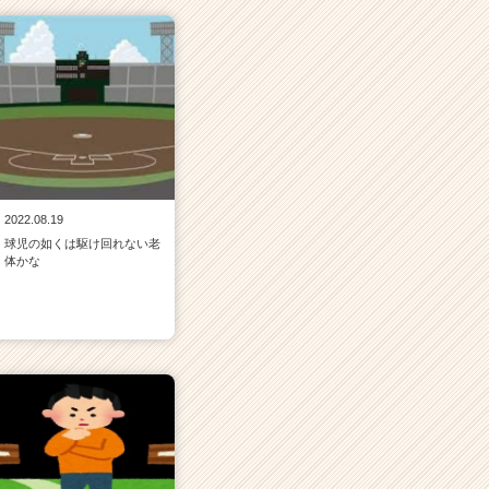
2022.08.19
球児の如くは駆け回れない老
体かな