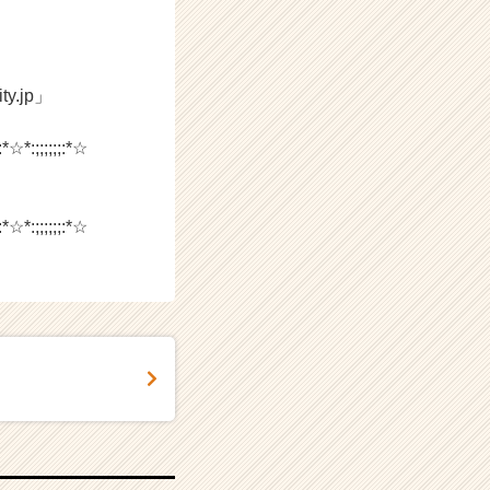
.jp」
:*☆*:;;;;;;:*☆
:*☆*:;;;;;;:*☆