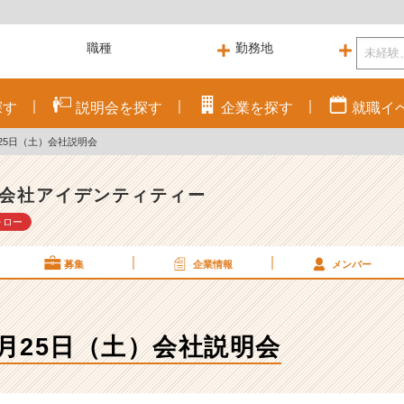
探す
説明会を
探す
企業を
探す
就職
イ
ू)4月25日（土）会社説明会
会社アイデンティティー
ォロー
募集
企業情報
メンバー
 ू)4月25日（土）会社説明会