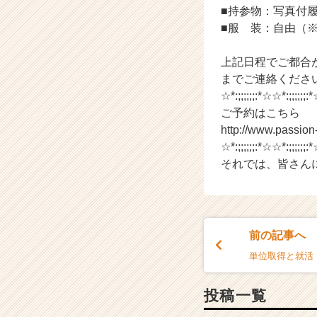
チ
■持参物：写真付
ャ
■服 装：自由（
ー・
成
上記日程でご都合が合わ
長
企
までご連絡くださ
業
☆*:;;;;;;:*☆☆*:;;;;;;:*
か
ご予約はこちら
ら
http://www.passio
ス
☆*:;;;;;;:*☆☆*:;;;;;;:*
カ
それでは、皆さんに
ウ
ト
が
届
く
前の記事へ
就
活
単位取得と就活
サ
イ
投稿一覧
ト
チ