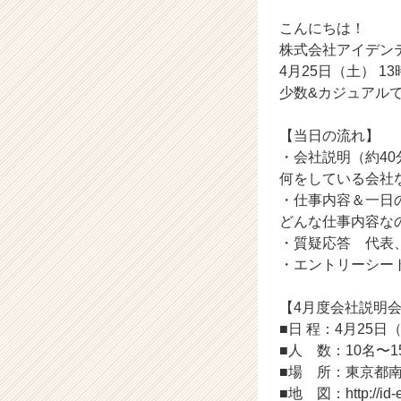
会
こんにちは！
社
ア
株式会社アイデンティテ
イ
4月25日（土） 1
デ
少数&カジュアル
ン
テ
【当日の流れ】
ィ
・会社説明（約40
テ
何をしている会社
ィ
ー
・仕事内容＆一日
の
どんな仕事内容な
タ
・質疑応答 代表
イ
・エントリーシー
ム
ラ
【4月度会社説明
イ
■日 程：4月25日（
ン】
|
■人 数：10名〜1
ベ
■場 所：東京都南
ン
■地 図：http://id-en