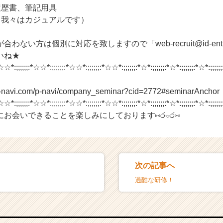
履歴書、筆記用具
※我々はカジュアルです）
ない方は個別に対応を致しますので「web-recruit@id-entity
いね★
☆☆*:;;;;;;:*☆☆*:;;;;;;:*☆☆*:;;;;;;:*☆☆*:;;;;;;:*☆*:;;;;;;:*☆*:;;;;;;:*☆*:;;;;;;
n-navi.com/p-navi/company_seminar?cid=2772#seminarAnchor
☆☆*:;;;;;;:*☆☆*:;;;;;;:*☆☆*:;;;;;;:*☆☆*:;;;;;;:*☆*:;;;;;;:*☆*:;;;;;;:*☆*:;;;;;;
お会いできることを楽しみにしております⑅ර⌔ර⑅
次の記事へ
過酷な研修！