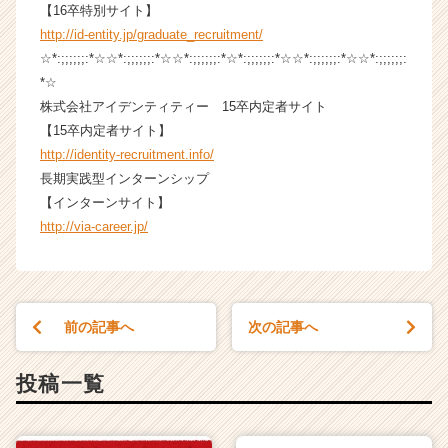
【16卒特別サイト】
C
a
http://id-entity.jp/graduate_recruitment/
r
☆*:;;;;;;:*☆☆*:;;;;;;:*☆☆*:;;;;;;:*☆*:;;;;;;:*☆☆*:;;;;;;:*☆☆*:;;;;;;:
e
*☆
e
株式会社アイデンティティー 15卒内定者サイト
r）
【15卒内定者サイト】
http://identity-recruitment.info/
長期実践型インターンシップ
【インターンサイト】
http://via-career.jp/
前の記事へ
次の記事へ
投稿一覧