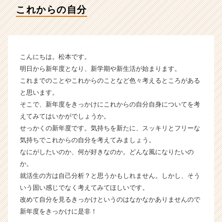
ー
これからの自分
の
タ
イ
ム
ラ
こんにちは。松本です。
イ
明日から新年度となり、新学期や新生活が始まります。
ン】
これまでのことやこれからのことなど色々考えるところがある
|
と思います。
ベ
そこで、新年度をきっかけにこれからの自分自身についてを考
ン
えてみてはいかがでしょうか。
チ
ャ
せっかくの新年度です。気持ちを新たに、スッキリとフリーな
ー・
気持ちでこれからの自分を考えてみましょう。
成
なにがしたいのか、何が好きなのか。どんな風になりたいの
長
か。
企
就活生の方は自己分析？と思うかもしれません。しかし、そう
業
いう固い感じでなく考えてみてほしいです。
か
改めて自分を見るきっかけというのはなかなかありませんので
ら
ス
新年度をきっかけに是非！
カ