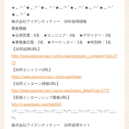
ウ
★.｡.:*･ﾟ★.｡.:*･ﾟ★.｡.:*･ﾟ★.｡.:*･ﾟ★.｡.:*･ﾟ★.｡.:*･ﾟ★.｡.:*･ﾟ
ト
★.｡.:*･ﾟ★
が
株式会社アイデンティティー 16年採用情報
届
募集職種
く
★企画営業：6名 ★エンジニア：4名 ★デザイナー：2名
就
活
★事務兼広報：2名 ★マーケッター：1名 ★特別枠：1名
サ
【16卒採用URL】
イ
http://www.passion-navi.com/p-navi/company_company?cid=27
ト
72
チ
【16卒エントリーURL】
ア
https://www.passion-navi.com/p-navi/login
キ
【16卒インターン情報URL】
ャ
リ
http://www.passion-navi.com/p-navi/intern_detail?cid=2772
ア
【長期インターンシップ募集URL】
（C
http://careerbaito.com/job/655
h
☆*:;;;;;;:*☆☆*:;;;;;;:*☆☆*:;;;;;;:*☆*:;;;;;;:*☆☆*:;;;;;;:*☆☆*:;;;;;;:
e
*☆
e
株式会社アイデンティティー 16卒採用サイト
r