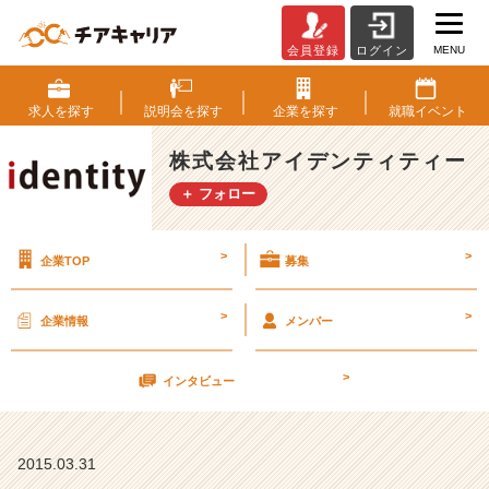
MENU
会員登録
ログイン
こ
れ
か
求人を
探す
説明会を
探す
企業を
探す
就職
イベント
ら
の
株式会社アイデンティティー
自
＋ フォロー
分
【株
式
>
>
企業TOP
募集
会
社
ア
>
>
企業情報
メンバー
イ
デ
>
ン
インタビュー
テ
ィ
テ
2015.03.31
ィ