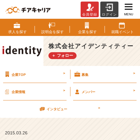
MENU
会員登録
ログイン
社
会
人
求人を
探す
説明会を
探す
企業を
探す
就職
イベント
へ
の
株式会社アイデンティティー
準
＋ フォロー
備
【株
式
>
>
企業TOP
募集
会
社
ア
>
>
企業情報
メンバー
イ
デ
>
ン
インタビュー
テ
ィ
テ
2015.03.26
ィ