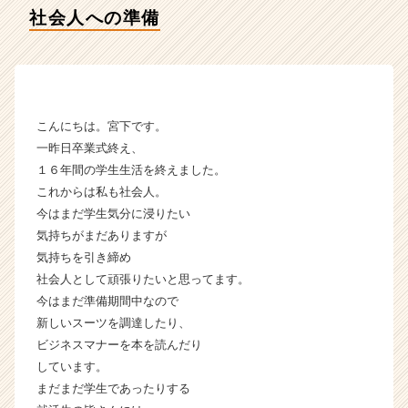
ー
社会人への準備
の
タ
イ
ム
ラ
イ
こんにちは。宮下です。
ン】
一昨日卒業式終え、
|
１６年間の学生生活を終えました。
ベ
これからは私も社会人。
ン
今はまだ学生気分に浸りたい
チ
ャ
気持ちがまだありますが
ー・
気持ちを引き締め
成
社会人として頑張りたいと思ってます。
長
今はまだ準備期間中なので
企
新しいスーツを調達したり、
業
ビジネスマナーを本を読んだり
か
しています。
ら
ス
まだまだ学生であったりする
カ