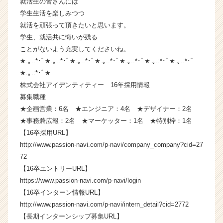
就活生の皆さんには
ウ
学生生活を楽しみつつ
ト
就活を頑張って頂きたいと思います。
が
学生、就活共に悔いが残る
届
ことがないよう充実してくださいね。
く
★.｡.:*･ﾟ★.｡.:*･ﾟ★.｡.:*･ﾟ★.｡.:*･ﾟ★.｡.:*･ﾟ★.｡.:*･ﾟ★.｡.:*･ﾟ
就
活
★.｡.:*･ﾟ★
サ
株式会社アイデンティティー 16年採用情報
イ
募集職種
ト
★企画営業：6名 ★エンジニア：4名 ★デザイナー：2名
チ
★事務兼広報：2名 ★マーケッター：1名 ★特別枠：1名
ア
【16卒採用URL】
キ
http://www.passion-navi.com/p-navi/company_company?cid=27
ャ
リ
72
ア
【16卒エントリーURL】
（C
https://www.passion-navi.com/p-navi/login
h
【16卒インターン情報URL】
e
http://www.passion-navi.com/p-navi/intern_detail?cid=2772
e
【長期インターンシップ募集URL】
r