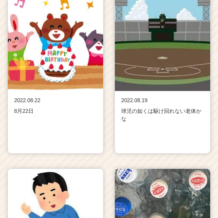
2022.08.22
2022.08.19
8月22日
球児の如くは駆け回れない老体か
な