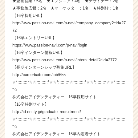
★企画営業：6名 ★エンジニア：4名 ★デザイナー：2名
ト
★事務兼広報：2名 ★マーケッター：1名 ★特別枠：1名
が
【16卒採用URL】
届
http://www.passion-navi.com/p-navi/company_company?cid=27
く
72
就
【16卒エントリーURL】
活
サ
https://www.passion-navi.com/p-navi/login
イ
【16卒インターン情報URL】
ト
http://www.passion-navi.com/p-navi/intern_detail?cid=2772
チ
【長期インターンシップ募集URL】
ア
http://careerbaito.com/job/655
キ
☆*:;;;;;;:*☆☆*:;;;;;;:*☆☆*:;;;;;;:*☆*:;;;;;;:*☆☆*:;;;;;;:*☆☆*:;;;;;;:
ャ
*☆
リ
ア
株式会社アイデンティティー 16卒採用サイト
（C
【16卒特別サイト】
h
http://id-entity.jp/graduate_recruitment/
e
☆*:;;;;;;:*☆☆*:;;;;;;:*☆☆*:;;;;;;:*☆*:;;;;;;:*☆☆*:;;;;;;:*☆☆*:;;;;;;:
e
*☆
r
株式会社アイデンティティー 15卒内定者サイト
C