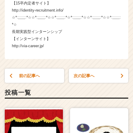
【15卒内定者サイト】
a
r
http://identity-recruitment.info/
e
☆*:;;;;;;:*☆☆*:;;;;;;:*☆☆*:;;;;;;:*☆*:;;;;;;:*☆☆*:;;;;;;:*☆☆*:;;;;;;:
e
*☆
r）
長期実践型インターンシップ
【インターンサイト】
http://via-career.jp/
前の記事へ
次の記事へ
投稿一覧