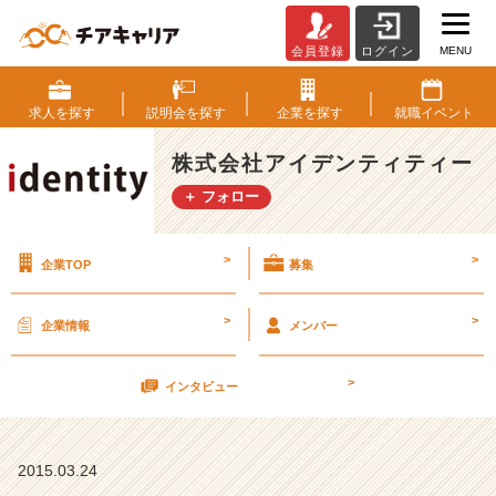
MENU
会員登録
ログイン
あ
れ
か
求人を
探す
説明会を
探す
企業を
探す
就職
イベント
ら
１
株式会社アイデンティティー
年、、、
＋ フォロー
【株
式
会
>
>
企業TOP
募集
社
ア
イ
>
>
企業情報
メンバー
デ
ン
>
テ
インタビュー
ィ
テ
ィ
2015.03.24
ー