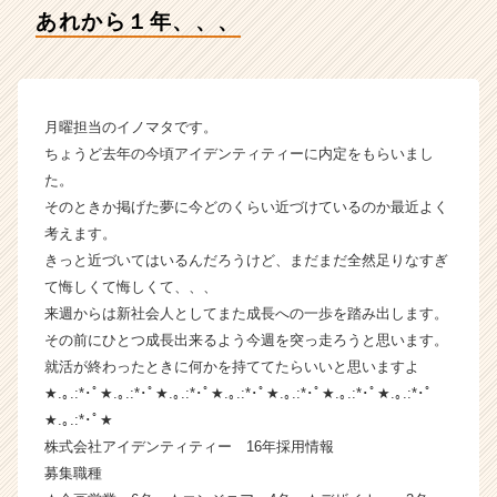
の
あれから１年、、、
タ
イ
ム
ラ
イ
月曜担当のイノマタです。
ン】
ちょうど去年の今頃アイデンティティーに内定をもらいまし
|
た。
ベ
そのときか掲げた夢に今どのくらい近づけているのか最近よく
ン
考えます。
チ
きっと近づいてはいるんだろうけど、まだまだ全然足りなすぎ
ャ
ー・
て悔しくて悔しくて、、、
成
来週からは新社会人としてまた成長への一歩を踏み出します。
長
その前にひとつ成長出来るよう今週を突っ走ろうと思います。
企
就活が終わったときに何かを持ててたらいいと思いますよ
業
★.｡.:*･ﾟ★.｡.:*･ﾟ★.｡.:*･ﾟ★.｡.:*･ﾟ★.｡.:*･ﾟ★.｡.:*･ﾟ★.｡.:*･ﾟ
か
★.｡.:*･ﾟ★
ら
株式会社アイデンティティー 16年採用情報
ス
カ
募集職種
ウ