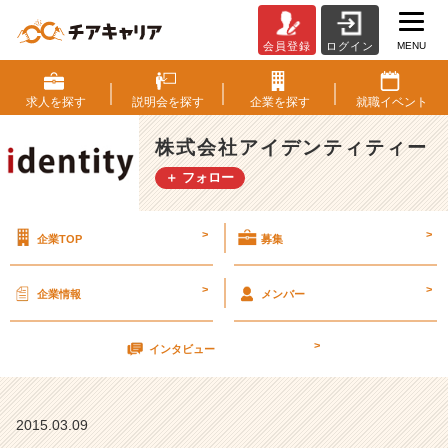
MENU
会員登録
ログイン
天
職
見
求人を
探す
説明会を
探す
企業を
探す
就職
イベント
つ
け
株式会社アイデンティティー
た
＋ フォロー
り！
【株
式
>
>
企業TOP
募集
会
社
ア
>
>
企業情報
メンバー
イ
デ
>
ン
インタビュー
テ
ィ
テ
2015.03.09
ィ