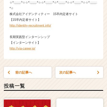
☆*:;;;;;;:*☆☆*:;;;;;;:*☆☆*:;;;;;;:*☆*:;;;;;;:*☆☆*:;;;;;;:*☆☆*:;;;;;;:
C
a
*☆
r
株式会社アイデンティティー 15卒内定者サイト
e
【15卒内定者サイト】
e
http://identity-recruitment.info/
r）
長期実践型インターンシップ
【インターンサイト】
http://via-career.jp/
前の記事へ
次の記事へ
投稿一覧