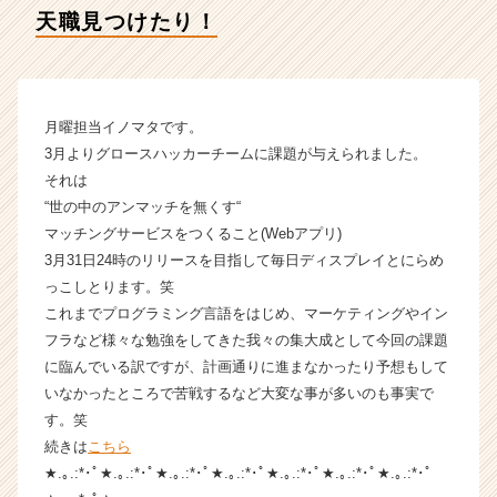
ー
天職見つけたり！
の
タ
イ
ム
ラ
月曜担当イノマタです。
イ
3月よりグロースハッカーチームに課題が与えられました。
ン】
それは
|
“世の中のアンマッチを無くす“
ベ
マッチングサービスをつくること(Webアプリ)
ン
3月31日24時のリリースを目指して毎日ディスプレイとにらめ
チ
ャ
っこしとります。笑
ー・
これまでプログラミング言語をはじめ、マーケティングやイン
成
フラなど様々な勉強をしてきた我々の集大成として今回の課題
長
に臨んでいる訳ですが、計画通りに進まなかったり予想もして
企
いなかったところで苦戦するなど大変な事が多いのも事実で
業
す。笑
か
続きは
こちら
ら
ス
★.｡.:*･ﾟ★.｡.:*･ﾟ★.｡.:*･ﾟ★.｡.:*･ﾟ★.｡.:*･ﾟ★.｡.:*･ﾟ★.｡.:*･ﾟ
カ