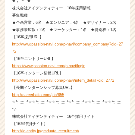
★.｡.:*･ﾟ★
ウ
株式会社アイデンティティー 16年採用情報
ト
募集職種
が
★企画営業：6名 ★エンジニア：4名 ★デザイナー：2名
届
★事務兼広報：2名 ★マーケッター：1名 ★特別枠：1名
く
【16卒採用URL】
就
活
http://www.passion-navi.com/p-navi/company_company?cid=27
サ
72
イ
【16卒エントリーURL】
ト
https://www.passion-navi.com/p-navi/login
チ
【16卒インターン情報URL】
ア
http://www.passion-navi.com/p-navi/intern_detail?cid=2772
キ
【長期インターンシップ募集URL】
ャ
リ
http://careerbaito.com/job/655
ア
☆*:;;;;;;:*☆☆*:;;;;;;:*☆☆*:;;;;;;:*☆*:;;;;;;:*☆☆*:;;;;;;:*☆☆*:;;;;;;:
（C
*☆
h
株式会社アイデンティティー 16卒採用サイト
e
【16卒特別サイト】
e
http://id-entity.jp/graduate_recruitment/
r