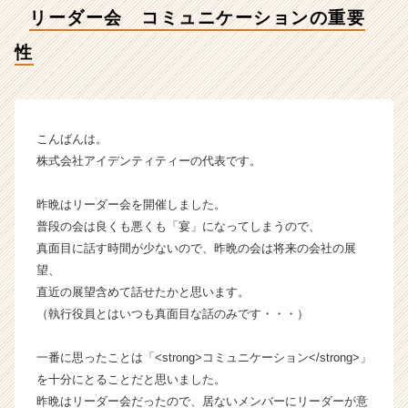
式
リーダー会 コミュニケーションの重要
会
社
性
ア
イ
デ
ン
テ
こんばんは。
ィ
株式会社アイデンティティーの代表です。
テ
ィ
昨晩はリーダー会を開催しました。
ー
普段の会は良くも悪くも「宴」になってしまうので、
の
真面目に話す時間が少ないので、昨晩の会は将来の会社の展
タ
望、
イ
ム
直近の展望含めて話せたかと思います。
ラ
（執行役員とはいつも真面目な話のみです・・・）
イ
ン】
一番に思ったことは「<strong>コミュニケーション</strong>」
|
を十分にとることだと思いました。
ベ
昨晩はリーダー会だったので、居ないメンバーにリーダーが意
ン