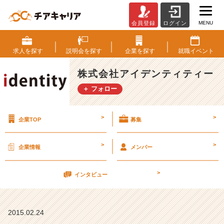
MENU
会員登録
ログイン
リ
ー
ダ
求人を
探す
説明会を
探す
企業を
探す
就職
イベント
ー
会
株式会社アイデンティティー
コ
＋ フォロー
ミ
ュ
ニ
>
>
企業TOP
募集
ケ
ー
シ
>
>
企業情報
メンバー
ョ
ン
>
の
インタビュー
重
要
性
2015.02.24
【株