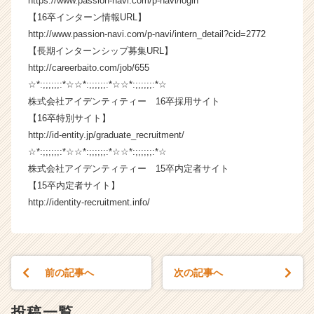
https://www.passion-navi.com/p-navi/login
チ
【16卒インターン情報URL】
ア
http://www.passion-navi.com/p-navi/intern_detail?cid=2772
キ
【長期インターンシップ募集URL】
ャ
リ
http://careerbaito.com/job/655
ア
☆*:;;;;;;:*☆☆*:;;;;;;:*☆☆*:;;;;;;:*☆
（C
株式会社アイデンティティー 16卒採用サイト
h
【16卒特別サイト】
e
http://id-entity.jp/graduate_recruitment/
e
☆*:;;;;;;:*☆☆*:;;;;;;:*☆☆*:;;;;;;:*☆
r
株式会社アイデンティティー 15卒内定者サイト
C
a
【15卒内定者サイト】
r
http://identity-recruitment.info/
e
e
r）
前の記事へ
次の記事へ
投稿一覧