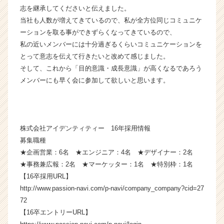
志を継承してくださいと伝えました。
チ
ャ
当社も人数が増えてきているので、私が全方位同じコミュニケ
ー・
ーションを取る事ができずらくなってきているので、
成
私の近いメンバーには十分過ぎるくらいコミュニケーションを
長
とって意志を伝えて行きたいと改めて感じました。
企
そして、これから「目的意識・成長意識」が高くなるであろう
業
メンバーにも早く会に参加して欲しいと思います。
か
ら
ス
カ
ウ
株式会社アイデンティティー 16年採用情報
ト
募集職種
が
★企画営業：6名 ★エンジニア：4名 ★デザイナー：2名
届
★事務兼広報：2名 ★マーケッター：1名 ★特別枠：1名
く
【16卒採用URL】
就
活
http://www.passion-navi.com/p-navi/company_company?cid=27
サ
72
イ
【16卒エントリーURL】
ト