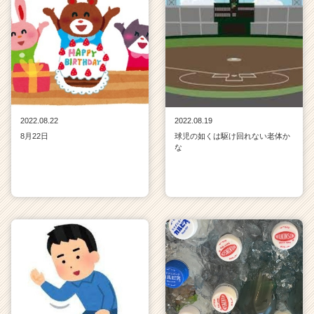
2022.08.22
2022.08.19
8月22日
球児の如くは駆け回れない老体か
な