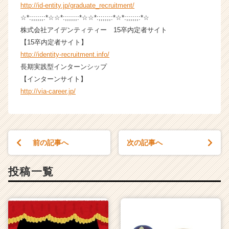
http://id-entity.jp/graduate_recruitment/
h
e
☆*:;;;;;;:*☆☆*:;;;;;;:*☆☆*:;;;;;;:*☆*:;;;;;;:*☆
e
株式会社アイデンティティー 15卒内定者サイト
r
【15卒内定者サイト】
C
http://identity-recruitment.info/
a
長期実践型インターンシップ
r
【インターンサイト】
e
http://via-career.jp/
e
r）
前の記事へ
次の記事へ
投稿一覧