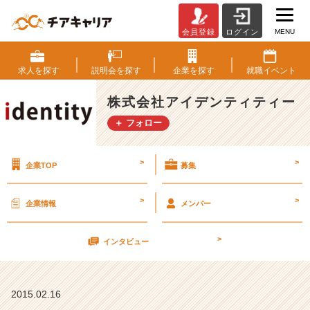
MENU
会員登録
ログイン
残
り
１
求人を
探す
説明会を
探す
企業を
探す
就職
イベント
ヶ
月
株式会社アイデンティティー
【株
＋ フォロー
式
会
社
>
>
企業TOP
募集
ア
イ
デ
>
>
企業情報
メンバー
ン
テ
>
ィ
インタビュー
テ
ィ
ー
2015.02.16
の