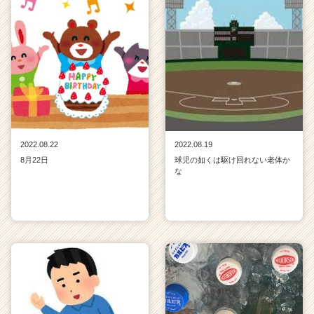
2022.08.22
2022.08.19
8月22日
球児の如くは駆け回れない老体か
な