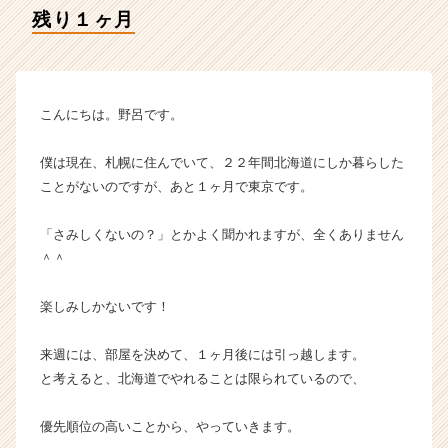
タ
残り１ヶ月
イ
ム
ラ
イ
ン】
こんにちは。野呂です。
|
ベ
僕は現在、札幌に住んでいて、２２年間北海道にしか暮らした
ン
ことがないのですが、あと１ヶ月で東京です。
チ
ャ
「さみしくないの？」とかよく聞かれますが、全くありません
ー・
成
＾＾
長
企
楽しみしかないです！
業
か
来週には、部屋を決めて、１ヶ月後には引っ越します。
ら
と考えると、北海道でやれることは限られているので、
ス
カ
ウ
優先順位の高いことから、やっていきます。
ト