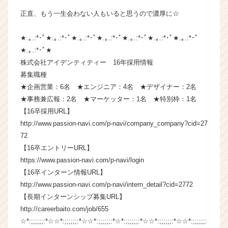
が
正直、もう一生会わない人もいると思うので濃厚に☆
届
く
★.｡.:*･ﾟ★.｡.:*･ﾟ★.｡.:*･ﾟ★.｡.:*･ﾟ★.｡.:*･ﾟ★.｡.:*･ﾟ★.｡.:*･ﾟ
就
★.｡.:*･ﾟ★
活
株式会社アイデンティティー 16年採用情報
サ
イ
募集職種
ト
★企画営業：6名 ★エンジニア：4名 ★デザイナー：2名
チ
★事務兼広報：2名 ★マーケッター：1名 ★特別枠：1名
ア
【16卒採用URL】
キ
http://www.passion-navi.com/p-navi/company_company?cid=27
ャ
72
リ
【16卒エントリーURL】
ア
（C
https://www.passion-navi.com/p-navi/login
h
【16卒インターン情報URL】
e
http://www.passion-navi.com/p-navi/intern_detail?cid=2772
e
【長期インターンシップ募集URL】
r
http://careerbaito.com/job/655
C
☆*:;;;;;;:*☆☆*:;;;;;;:*☆☆*:;;;;;;:*☆*:;;;;;;:*☆☆*:;;;;;;:*☆☆*:;;;;;;:
a