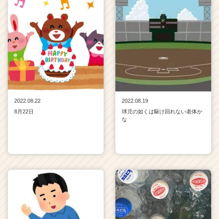
2022.08.22
2022.08.19
8月22日
球児の如くは駆け回れない老体か
な