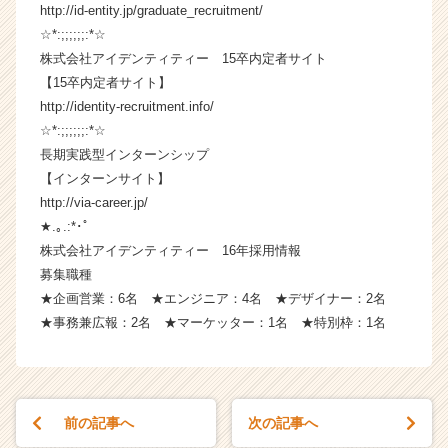
http://id-entity.jp/graduate_recruitment/
ャ
リ
☆*:;;;;;;:*☆
ア
株式会社アイデンティティー 15卒内定者サイト
（C
【15卒内定者サイト】
h
http://identity-recruitment.info/
e
☆*:;;;;;;:*☆
e
長期実践型インターンシップ
r
【インターンサイト】
C
a
http://via-career.jp/
r
★.｡.:*･ﾟ
e
株式会社アイデンティティー 16年採用情報
e
募集職種
r）
★企画営業：6名 ★エンジニア：4名 ★デザイナー：2名
★事務兼広報：2名 ★マーケッター：1名 ★特別枠：1名
前の記事へ
次の記事へ