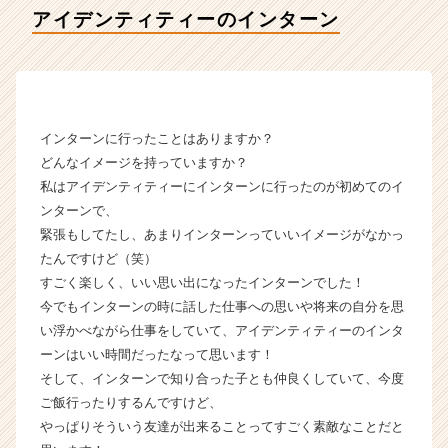
ア
アイデンティティーのインターン
イ
デ
ン
テ
ィ
テ
インターンに行ったことはありますか？
ィ
どんなイメージを持っていますか？
ー
私はアイデンティティーにインターンに行ったのが初めてのイ
の
ンターンで、
タ
緊張もしてたし、あまりインターンっていいイメージがなかっ
イ
ム
たんですけど（笑）
ラ
すごく楽しく、いい思い出になったインターンでした！
イ
今でもインターンの時に話した仕事への思いや将来の自分を思
ン】
い浮かべながら仕事をしていて、アイデンティティーのインタ
|
ーンはいい時間だったなって思います！
ベ
そして、インターンで知り合った子とも仲良くしていて、今度
ン
ご飯行ったりするんですけど、
チ
ャ
やっぱりそういう友達が出来ることってすごく素敵なことだと
ー・