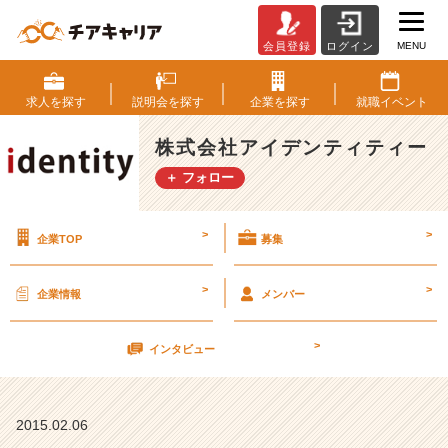
MENU
会員登録
ログイン
ア
イ
デ
求人を
探す
説明会を
探す
企業を
探す
就職
イベント
ン
テ
株式会社アイデンティティー
ィ
＋ フォロー
テ
ィ
ー
>
>
企業TOP
募集
の
イ
ン
>
>
企業情報
メンバー
タ
ー
>
ン
インタビュー
【株
式
会
2015.02.06
社