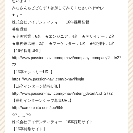
思います！
成
みなさんもビビらず！参加してみてください＼(^o^)／
長
★.｡.:*
企
株式会社アイデンティティー 16年採用情報
業
募集職種
か
★企画営業：6名 ★エンジニア：4名 ★デザイナー：2名
ら
ス
★事務兼広報：2名 ★マーケッター：1名 ★特別枠：1名
カ
【16卒採用URL】
ウ
http://www.passion-navi.com/p-navi/company_company?cid=27
ト
72
が
【16卒エントリーURL】
届
https://www.passion-navi.com/p-navi/login
く
【16卒インターン情報URL】
就
活
http://www.passion-navi.com/p-navi/intern_detail?cid=2772
サ
【長期インターンシップ募集URL】
イ
http://careerbaito.com/job/655
ト
☆*:;;;;;;:*☆
チ
株式会社アイデンティティー 16卒採用サイト
ア
【16卒特別サイト】
キ