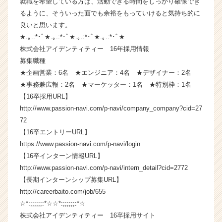
就職を希望している方は、活動できる時間をしっかり確保でき
ら
るように、そういった面でも余裕をもっていけると気持ち的に
ス
良いと思います。
カ
★.｡.:*･ﾟ★.｡.:*･ﾟ★.｡.:*･ﾟ★.｡.:*･ﾟ★
ウ
株式会社アイデンティティー 16年採用情報
ト
募集職種
が
届
★企画営業：6名 ★エンジニア：4名 ★デザイナー：2名
く
★事務兼広報：2名 ★マーケッター：1名 ★特別枠：1名
就
【16卒採用URL】
活
http://www.passion-navi.com/p-navi/company_company?cid=27
サ
72
イ
【16卒エントリーURL】
ト
https://www.passion-navi.com/p-navi/login
チ
ア
【16卒インターン情報URL】
キ
http://www.passion-navi.com/p-navi/intern_detail?cid=2772
ャ
【長期インターンシップ募集URL】
リ
http://careerbaito.com/job/655
ア
☆*:;;;;;;:*☆☆*:;;;;;;:*☆
（C
株式会社アイデンティティー 16卒採用サイト
h