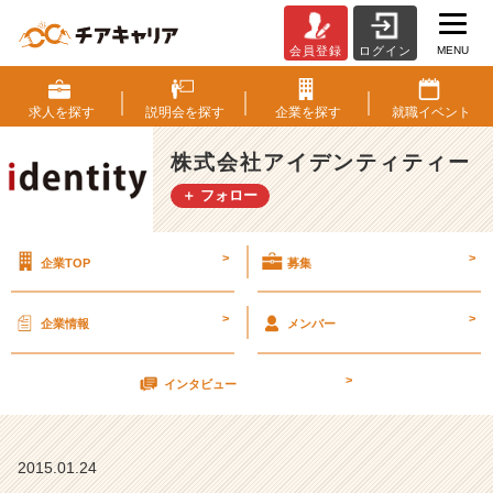
MENU
会員登録
ログイン
先
延
ば
求人を
探す
説明会を
探す
企業を
探す
就職
イベント
し
に
株式会社アイデンティティー
し
＋ フォロー
な
い
こ
>
>
企業TOP
募集
と
【株
式
>
>
企業情報
メンバー
会
社
>
ア
インタビュー
イ
デ
ン
2015.01.24
テ