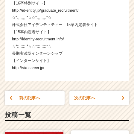
【16卒特別サイト】
e
e
http://id-entity.jp/graduate_recruitment/
r
☆*:;;;;;;:*☆☆*:;;;;;;:*☆
C
株式会社アイデンティティー 15卒内定者サイト
a
【15卒内定者サイト】
r
http://identity-recruitment.info/
e
☆*:;;;;;;:*☆☆*:;;;;;;:*☆
e
長期実践型インターンシップ
r）
【インターンサイト】
http://via-career.jp/
前の記事へ
次の記事へ
投稿一覧