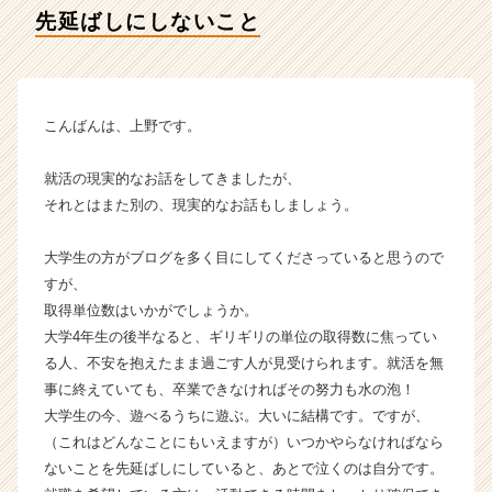
ィ
先延ばしにしないこと
テ
ィ
ー
の
タ
こんばんは、上野です。
イ
ム
就活の現実的なお話をしてきましたが、
ラ
それとはまた別の、現実的なお話もしましょう。
イ
ン】
大学生の方がブログを多く目にしてくださっていると思うので
|
ベ
すが、
ン
取得単位数はいかがでしょうか。
チ
大学4年生の後半なると、ギリギリの単位の取得数に焦ってい
ャ
る人、不安を抱えたまま過ごす人が見受けられます。就活を無
ー・
事に終えていても、卒業できなければその努力も水の泡！
成
大学生の今、遊べるうちに遊ぶ。大いに結構です。ですが、
長
（これはどんなことにもいえますが）いつかやらなければなら
企
業
ないことを先延ばしにしていると、あとで泣くのは自分です。
か