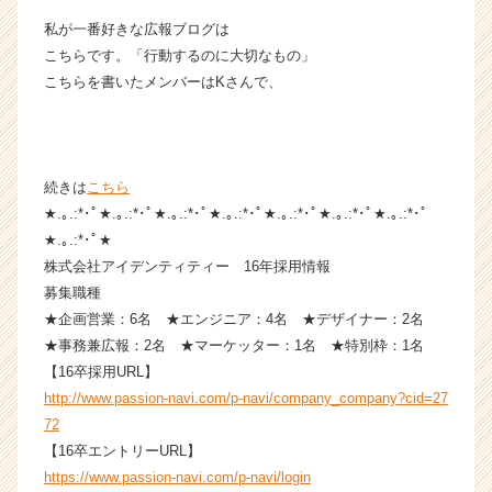
カ
私が一番好きな広報ブログは
ウ
こちらです。「行動するのに大切なもの」
ト
こちらを書いたメンバーはKさんで、
が
届
く
就
活
続きは
こちら
サ
★.｡.:*･ﾟ★.｡.:*･ﾟ★.｡.:*･ﾟ★.｡.:*･ﾟ★.｡.:*･ﾟ★.｡.:*･ﾟ★.｡.:*･ﾟ
イ
★.｡.:*･ﾟ★
ト
株式会社アイデンティティー 16年採用情報
チ
募集職種
ア
★企画営業：6名 ★エンジニア：4名 ★デザイナー：2名
キ
ャ
★事務兼広報：2名 ★マーケッター：1名 ★特別枠：1名
リ
【16卒採用URL】
ア
http://www.passion-navi.com/p-navi/company_company?cid=27
（C
72
h
【16卒エントリーURL】
e
https://www.passion-navi.com/p-navi/login
e