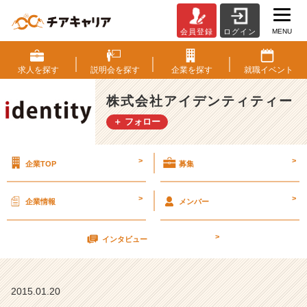
MENU
会員登録
ログイン
当
社
の
求人を
探す
説明会を
探す
企業を
探す
就職
イベント
広
報
株式会社アイデンティティー
ブ
＋ フォロー
ロ
グ
【株
>
>
企業TOP
募集
式
会
社
>
>
企業情報
メンバー
ア
イ
>
デ
インタビュー
ン
テ
ィ
2015.01.20
テ