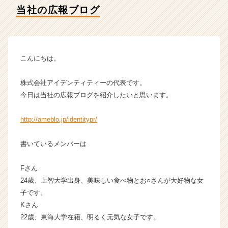
ィ
当社の広報ブログ
ー
の
タ
イ
ム
こんにちは。
ラ
イ
株式会社アイデンティティーの代表です。
ン】
今日は当社の広報ブログを紹介したいと思います。
|
ベ
http://ameblo.jp/identitypr/
ン
チ
ャ
書いているメンバーは
ー・
成
Fさん
長
24歳、上智大学出身、美味しい食べ物とお○さんが大好物な女
企
子です。
業
Kさん
か
ら
22歳、東海大学在籍、明るく元気な女子です。
ス