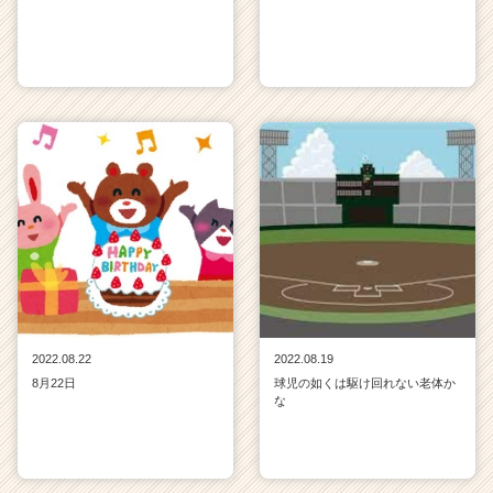
2022.08.22
2022.08.19
8月22日
球児の如くは駆け回れない老体か
な