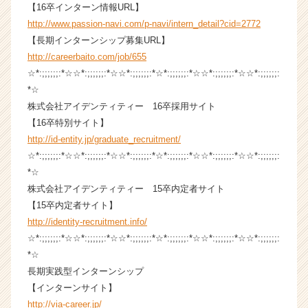
【16卒インターン情報URL】
r
C
http://www.passion-navi.com/p-navi/intern_detail?cid=2772
a
【長期インターンシップ募集URL】
r
http://careerbaito.com/job/655
e
☆*:;;;;;;:*☆☆*:;;;;;;:*☆☆*:;;;;;;:*☆*:;;;;;;:*☆☆*:;;;;;;:*☆☆*:;;;;;;:
e
*☆
r）
株式会社アイデンティティー 16卒採用サイト
【16卒特別サイト】
http://id-entity.jp/graduate_recruitment/
☆*:;;;;;;:*☆☆*:;;;;;;:*☆☆*:;;;;;;:*☆*:;;;;;;:*☆☆*:;;;;;;:*☆☆*:;;;;;;:
*☆
株式会社アイデンティティー 15卒内定者サイト
【15卒内定者サイト】
http://identity-recruitment.info/
☆*:;;;;;;:*☆☆*:;;;;;;:*☆☆*:;;;;;;:*☆*:;;;;;;:*☆☆*:;;;;;;:*☆☆*:;;;;;;:
*☆
長期実践型インターンシップ
【インターンサイト】
http://via-career.jp/