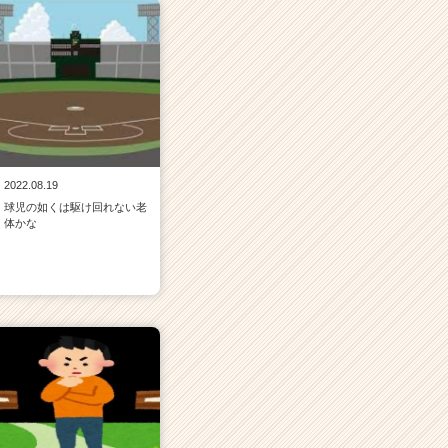
2022.08.19
球児の如くは駆け回れない老
体かな