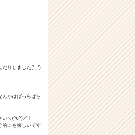
りしました(°_°)
なんかはばっらばら
＼(^o^)／！
分的にも嬉しいです