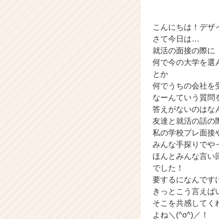
ィ
テ
ィ
こんにちは！デザイ
ー
さて今日は…
の
就活の面接の際に
タ
何で今の大学を選
イ
とか
ム
何でうちの会社を
ラ
なーんていう質問
イ
ン】
答えがないのはなん
|
友達と就活の話の
ベ
私の学校プレ面接
ン
みんな手探りでや
チ
ほんとみんな言い
ャ
でした！
ー・
要するになんです
成
長
きっとこう言えばい
企
そこを共感してく
業
よね＼(^o^)／！