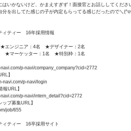
にはいかないけど、かまえすぎず！面接官とお話ししてくださ
分を出してた感じの子が内定もらってる感じだったので＼(^o^
ティティー 16年採用情報
 ★エンジニア：4名 ★デザイナー：2名
名 ★マーケッター：1名 ★特別枠：1名
n-navi.com/p-navi/company_company?cid=2772
URL】
n-navi.com/p-navi/login
情報URL】
-navi.com/p-navi/intern_detail?cid=2772
シップ募集URL】
com/job/655
ティティー 16卒採用サイト
】