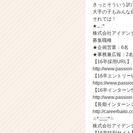
か
きっとそういう訳
ら
大手の子もみんな自
ス
それでは！
カ
★.｡.:*
ウ
ト
株式会社アイデン
が
募集職種
届
★企画営業：6名
く
★事務兼広報：2
就
【16卒採用URL】
活
http://www.passio
サ
【16卒エントリー
イ
ト
https://www.passio
チ
【16卒インターン
ア
http://www.passion
キ
【長期インターン
ャ
http://careerbaito.
リ
☆*:;;;;;;:*☆
ア
株式会社アイデン
（C
h
【16卒特別サイト