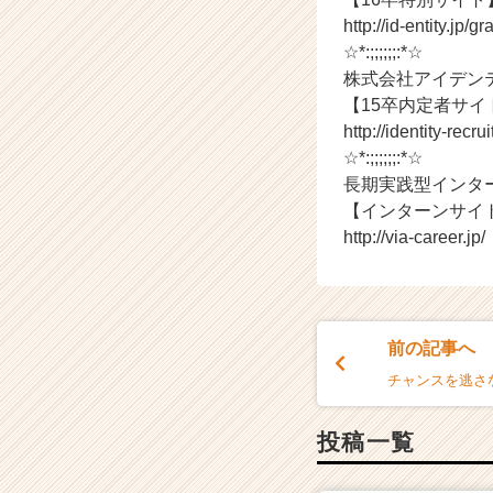
e
http://id-entity.jp/
e
☆*:;;;;;;:*☆
r
株式会社アイデン
C
【15卒内定者サイ
a
http://identity-recru
r
☆*:;;;;;;:*☆
e
e
長期実践型インタ
r）
【インターンサイ
http://via-career.jp/
前の記事へ
チャンスを逃さ
投稿一覧