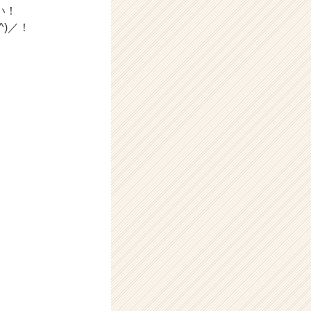
い！
)／！