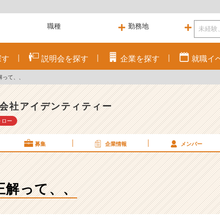
探す
説明会を
探す
企業を
探す
就職
イ
解って、、
会社アイデンティティー
ォロー
募集
企業情報
メンバー
正解って、、