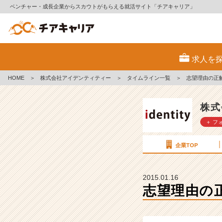
ベンチャー・成長企業からスカウトがもらえる就活サイト「チアキャリア」
志
望
求人を
理
由
HOME
＞
株式会社アイデンティティー
＞
タイムライン一覧
＞
志望理由の正
の
正
解
株式
っ
＋ フ
て、、
【株
式
企業TOP
会
社
ア
2015.01.16
イ
志望理由の
デ
ン
テ