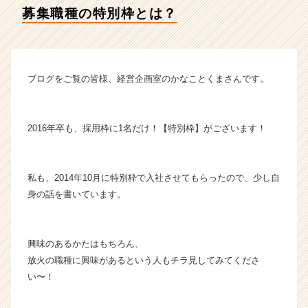
ィ
募集職種の特別枠とは？
テ
ィ
ー
の
タ
ブログをご覧の皆様、経営企画室のかなことくまさんです。
イ
ム
ラ
2016年卒も、採用枠に1名だけ！【特別枠】がございます！
イ
ン】
|
ベ
私も、2014年10月に特別枠で入社させてもらったので、少し自
ン
身の話を書いています。
チ
ャ
ー・
興味のあるかたはもちろん、
成
放火の職種に興味があるという人もチラ見してみてくださ
長
い〜！
企
業
か