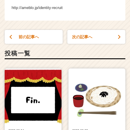
ら
http://ameblo.jp/identity-recruit
ス
カ
ウ
ト
が
前の記事へ
次の記事へ
届
く
投稿一覧
就
活
サ
イ
ト
チ
ア
キ
ャ
リ
ア
（C
h