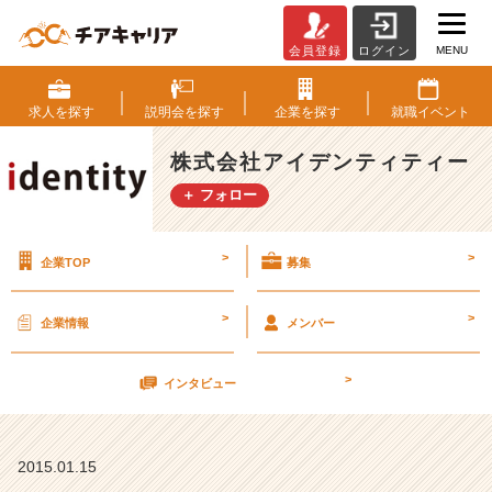
MENU
会員登録
ログイン
募
集
職
求人を
探す
説明会を
探す
企業を
探す
就職
イベント
種
の
株式会社アイデンティティー
特
＋ フォロー
別
枠
と
>
>
企業TOP
募集
は？
【株
式
>
>
企業情報
メンバー
会
社
>
ア
インタビュー
イ
デ
ン
2015.01.15
テ