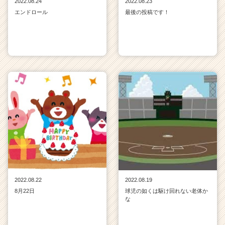
2022.08.24
2022.08.23
e
エンドロール
最後の投稿です！
e
r
C
a
r
e
e
r）
2022.08.22
2022.08.19
8月22日
球児の如くは駆け回れない老体か
な