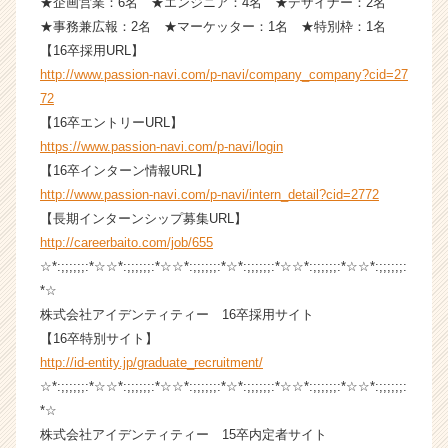
★企画営業：6名 ★エンジニア：4名 ★デザイナー：2名
ス
★事務兼広報：2名 ★マーケッター：1名 ★特別枠：1名
カ
【16卒採用URL】
ウ
http://www.passion-navi.com/p-navi/company_company?cid=27
ト
72
が
【16卒エントリーURL】
届
く
https://www.passion-navi.com/p-navi/login
就
【16卒インターン情報URL】
活
http://www.passion-navi.com/p-navi/intern_detail?cid=2772
サ
【長期インターンシップ募集URL】
イ
http://careerbaito.com/job/655
ト
☆*:;;;;;;:*☆☆*:;;;;;;:*☆☆*:;;;;;;:*☆*:;;;;;;:*☆☆*:;;;;;;:*☆☆*:;;;;;;:
チ
*☆
ア
キ
株式会社アイデンティティー 16卒採用サイト
ャ
【16卒特別サイト】
リ
http://id-entity.jp/graduate_recruitment/
ア
☆*:;;;;;;:*☆☆*:;;;;;;:*☆☆*:;;;;;;:*☆*:;;;;;;:*☆☆*:;;;;;;:*☆☆*:;;;;;;:
（C
*☆
h
株式会社アイデンティティー 15卒内定者サイト
e