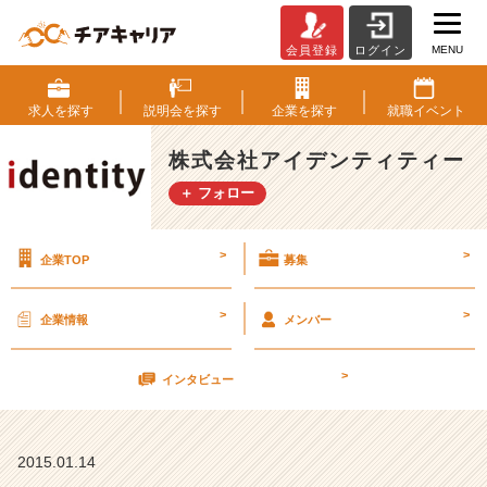
MENU
会員登録
ログイン
自
分
を
求人を
探す
説明会を
探す
企業を
探す
就職
イベント
忘
れ
株式会社アイデンティティー
な
＋ フォロー
い
こ
と
>
>
企業TOP
募集
【株
式
会
>
>
企業情報
メンバー
社
ア
>
イ
インタビュー
デ
ン
テ
2015.01.14
ィ