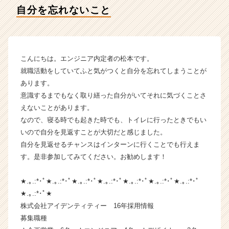
テ
自分を忘れないこと
ィ
ー
の
タ
イ
こんにちは。エンジニア内定者の松本です。
ム
就職活動をしていてふと気がつくと自分を忘れてしまうことが
ラ
あります。
イ
意識するまでもなく取り繕った自分がいてそれに気づくことさ
ン】
えないことがあります。
|
なので、寝る時でも起きた時でも、トイレに行ったときでもい
ベ
ン
いので自分を見返すことが大切だと感じました。
チ
自分を見返せるチャンスはインターンに行くことでも行えま
ャ
す。是非参加してみてください。お勧めします！
ー・
成
★.｡.:*･ﾟ★.｡.:*･ﾟ★.｡.:*･ﾟ★.｡.:*･ﾟ★.｡.:*･ﾟ★.｡.:*･ﾟ★.｡.:*･ﾟ
長
★.｡.:*･ﾟ★
企
株式会社アイデンティティー 16年採用情報
業
か
募集職種
ら