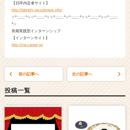
【15卒内定者サイト】
e
r
http://identity-recruitment.info/
C
☆*:;;;;;;:*☆☆*:;;;;;;:*☆☆*:;;;;;;:*☆*:;;;;;;:*☆☆*:;;;;;;:*☆☆*:;;;;;;:
a
*☆
r
長期実践型インターンシップ
e
【インターンサイト】
e
http://via-career.jp/
r）
前の記事へ
次の記事へ
投稿一覧