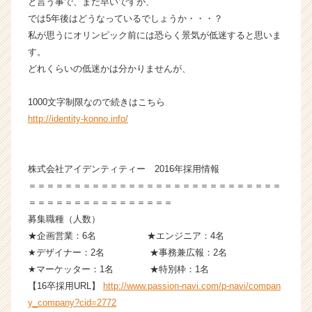
と言う事で、まだ早いですが、
ス
では5年後はどうなっているでしょうか・・・？
カ
私が思うにオリンピック前には恐らく景気が低迷すると思いま
ウ
す。
ト
どれくらいの低迷かは分かりませんが、
が
届
く
1000文字制限なので続きはこちら
就
http://identity-konno.info/
活
サ
イ
株式会社アイデンティティー 2016年採用情報
ト
＝＝＝＝＝＝＝＝＝＝＝＝＝＝＝＝＝＝＝＝＝＝＝＝＝＝＝＝
チ
＝＝＝＝＝＝＝＝＝＝＝＝＝＝＝＝
ア
キ
募集職種（人数）
ャ
★企画営業：6名 ★エンジニア：4名
リ
★デザイナー：2名 ★事務兼広報：2名
ア
★マーケッター：1名 ★特別枠：1名
（C
【16卒採用URL】
http://www.passion-navi.com/p-navi/compan
h
y_company?cid=2772
e