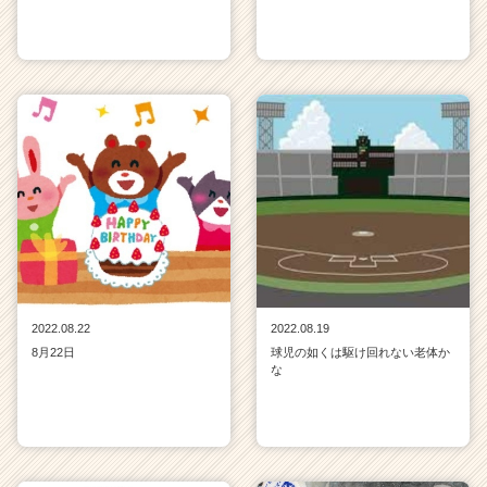
2022.08.22
2022.08.19
8月22日
球児の如くは駆け回れない老体か
な