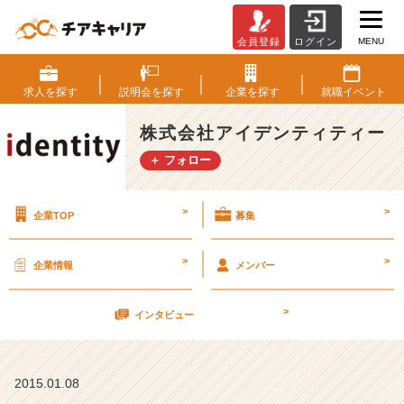
MENU
会員登録
ログイン
好
景
気
求人を
探す
説明会を
探す
企業を
探す
就職
イベント
か
ら
株式会社アイデンティティー
不
＋ フォロー
景
気
に？
>
>
企業TOP
募集
【株
式
会
>
>
企業情報
メンバー
社
ア
>
イ
インタビュー
デ
ン
テ
2015.01.08
ィ