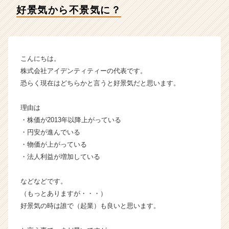
テ
好景気から不景気に？
ィ
ー
の
タ
イ
こんにちは。
ム
株式会社アイデンティティーの代表です。
ラ
恐らく現在はどちらかと言うと好景気だと思います。
イ
ン】
理由は
|
・株価が2013年以降上がっている
ベ
ン
・円安が進んでいる
チ
・物価が上がっている
ャ
・法人利益が増加している
ー・
成
などなどです。
長
（もっとありますが・・・）
企
好景気の時は誰で（起業）も良いと思います。
業
か
ら