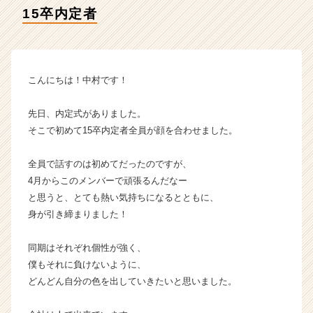
の
15卒内定者
タ
イ
ム
ラ
イ
こんにちは！中村です！
ン】
|
先日、内定式がありました。
ベ
そこで初めて15卒内定者全員が顔を合わせました。
ン
チ
全員で話すのは初めてだったのですが、
ャ
ー・
4月からこのメンバーで頑張るんだなー
成
と思うと、とても熱い気持ちになるとともに、
長
身が引き締まりました！
企
業
同期はそれぞれ個性が強く、
か
僕もそれに負けないように、
ら
どんどん自分の色を出していきたいと思いました。
ス
カ
ウ