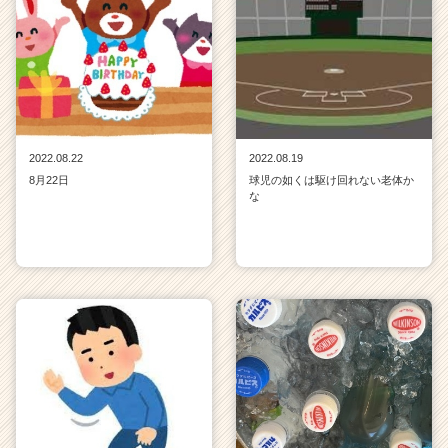
2022.08.22
2022.08.19
8月22日
球児の如くは駆け回れない老体か
な