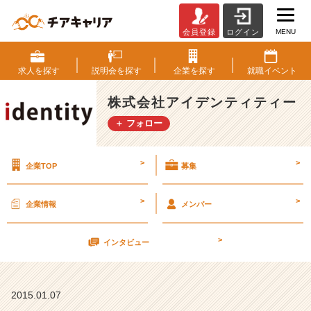
MENU
会員登録
ログイン
1
5
卒
求人を
探す
説明会を
探す
企業を
探す
就職
イベント
内
定
株式会社アイデンティティー
者
＋ フォロー
【株
式
会
>
>
企業TOP
募集
社
ア
イ
>
>
企業情報
メンバー
デ
ン
>
テ
インタビュー
ィ
テ
ィ
2015.01.07
ー