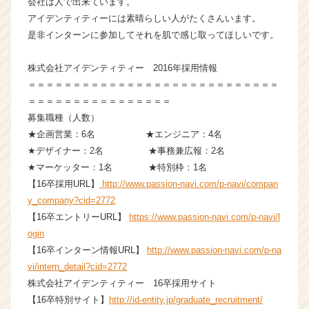
会社は人で出来ています。
ト
アイデンティティーには素晴らしい人がたくさんいます。
が
是非インターンに参加してそれを肌で感じ取ってほしいです。
届
く
株式会社アイデンティティー 2016年採用情報
就
＝＝＝＝＝＝＝＝＝＝＝＝＝＝＝＝＝＝＝＝＝＝＝＝＝＝＝＝
活
サ
＝＝＝＝＝＝＝＝＝＝＝＝＝＝＝＝
イ
募集職種（人数）
ト
★企画営業：6名 ★エンジニア：4名
チ
★デザイナー：2名 ★事務兼広報：2名
ア
★マーケッター：1名 ★特別枠：1名
キ
【16卒採用URL】
http://www.passion-navi.com/p-navi/compan
ャ
y_company?cid=2772
リ
ア
【16卒エントリーURL】
https://www.passion-navi.com/p-navi/l
（C
ogin
h
【16卒インターン情報URL】
http://www.passion-navi.com/p-na
e
vi/intern_detail?cid=2772
e
株式会社アイデンティティー 16卒採用サイト
r
【16卒特別サイト】
http://id-entity.jp/graduate_recruitment/
C