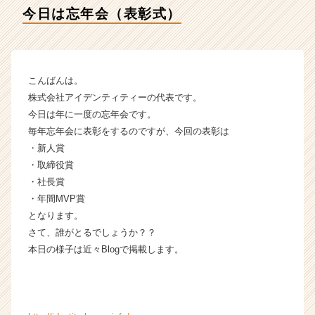
テ
今日は忘年会（表彰式）
ィ
ー
の
タ
イ
こんばんは。
ム
株式会社アイデンティティーの代表です。
ラ
今日は年に一度の忘年会です。
イ
毎年忘年会に表彰をするのですが、今回の表彰は
ン】
・新人賞
|
・取締役賞
ベ
ン
・社長賞
チ
・年間MVP賞
ャ
となります。
ー・
さて、誰がとるでしょうか？？
成
本日の様子は近々Blogで掲載します。
長
企
業
か
ら