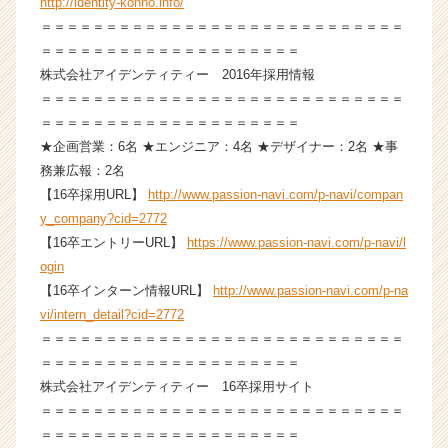
http://identity-konno.info/
ス
＝＝＝＝＝＝＝＝＝＝＝＝＝＝＝＝＝＝＝＝＝＝＝＝＝＝＝＝
カ
＝＝＝＝＝＝＝＝＝＝＝＝＝＝＝＝＝＝＝＝
ウ
株式会社アイデンティティー 2016年採用情報
ト
＝＝＝＝＝＝＝＝＝＝＝＝＝＝＝＝＝＝＝＝＝＝＝＝＝＝＝＝
が
＝＝＝＝＝＝＝＝＝＝＝＝＝＝＝＝＝＝＝＝
届
く
★企画営業：6名 ★エンジニア：4名 ★デザイナー：2名 ★事
就
務兼広報：2名
活
【16卒採用URL】
http://www.passion-navi.com/p-navi/compan
サ
y_company?cid=2772
イ
【16卒エントリーURL】
https://www.passion-navi.com/p-navi/l
ト
ogin
チ
【16卒インターン情報URL】
http://www.passion-navi.com/p-na
ア
キ
vi/intern_detail?cid=2772
ャ
＝＝＝＝＝＝＝＝＝＝＝＝＝＝＝＝＝＝＝＝＝＝＝＝＝＝＝＝
リ
＝＝＝＝＝＝＝＝＝＝＝＝＝＝＝＝＝＝＝＝
ア
株式会社アイデンティティー 16卒採用サイト
（C
＝＝＝＝＝＝＝＝＝＝＝＝＝＝＝＝＝＝＝＝＝＝＝＝＝＝＝＝
h
＝＝＝＝＝＝＝＝＝＝＝＝＝＝＝＝＝＝＝＝
e