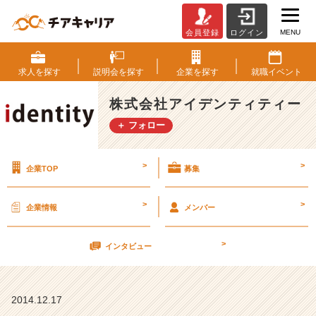
MENU
会員登録
ログイン
今
日
は
求人を
探す
説明会を
探す
企業を
探す
就職
イベント
忘
年
株式会社アイデンティティー
会
＋ フォロー
（表
彰
式）
>
>
企業TOP
募集
【株
式
会
>
>
企業情報
メンバー
社
ア
>
イ
インタビュー
デ
ン
テ
2014.12.17
ィ