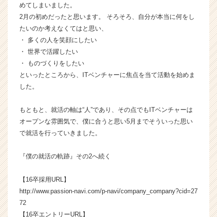
めてしまいました。
C
a
2月の初めだったと思います。 そろそろ、自分が本当に何をし
r
たいのか考えなくてはと思い、
e
・ 多くの人を笑顔にしたい
e
・ 世界で活躍したい
r）
・ ものづくりをしたい
といったところから、ITベンチャーに焦点を当て活動を始めま
した。
もともと、就活の軸は“人”であり、その点でもITベンチャーは
オープンな雰囲気で、僕に合うと思い5月までそういった思い
で就活を行っていきました。
『僕の就活の軌跡』その2へ続く
【16卒採用URL】
http://www.passion-navi.com/p-navi/company_company?cid=27
72
【16卒エントリーURL】