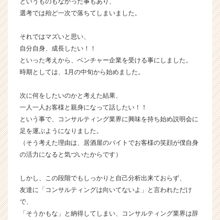
というものもなかった事もあり、
ウ
選考では殆ど一次で落ちてしまいました。
ト
が
それではマズいと思い、
届
自分自身、成長したい！！
く
といった考えから、ベンチャー企業を受ける事にしました。
就
活
時期としては、1月の中旬から始めました。
サ
イ
次に何をしたいのかと考えた結果、
ト
一人一人お客様と親身になって話したい！！
チ
という事で、コンサルティング業界に興味を持ち始め説明会に
ア
足を運ぶようになりました。
キ
（そう考えた理由は、居酒屋のバイトでお客様の笑顔が僕自身
ャ
リ
の活力になると気づいたからです）
ア
（C
しかし、この段階でもしっかりと自己分析出来ておらず、
h
友達に「コンサルティングは向いてないよ」と言われただけ
e
で、
e
「そうかもな」と納得してしまい、コンサルティング業界は辞
r