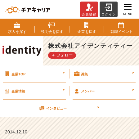
MENU
会員登録
ログイン
『僕
の
就
求人を
探す
説明会を
探す
企業を
探す
就職
イベント
活
の
株式会社アイデンティティー
軌
＋ フォロー
跡』
【株
式
>
>
企業TOP
募集
会
社
ア
>
>
企業情報
メンバー
イ
デ
>
ン
インタビュー
テ
ィ
テ
2014.12.10
ィ