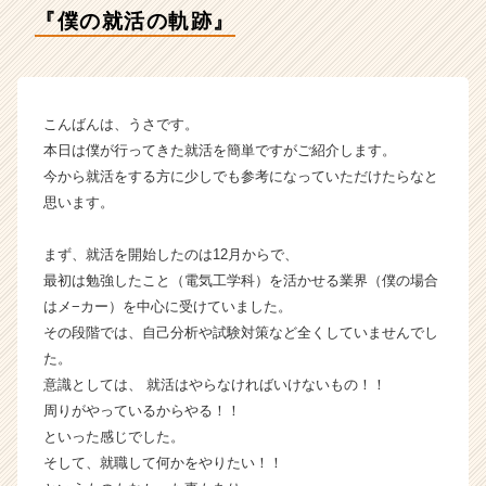
ー
『僕の就活の軌跡』
の
タ
イ
ム
ラ
こんばんは、うさです。
イ
本日は僕が行ってきた就活を簡単ですがご紹介します。
ン】
今から就活をする方に少しでも参考になっていただけたらなと
|
思います。
ベ
ン
まず、就活を開始したのは12月からで、
チ
ャ
最初は勉強したこと（電気工学科）を活かせる業界（僕の場合
ー・
はメ−カー）を中心に受けていました。
成
その段階では、自己分析や試験対策など全くしていませんでし
長
た。
企
意識としては、 就活はやらなければいけないもの！！
業
周りがやっているからやる！！
か
といった感じでした。
ら
ス
そして、就職して何かをやりたい！！
カ