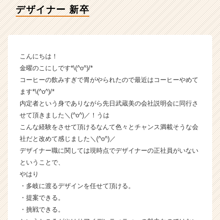
ー
デザイナー 新卒
の
タ
イ
ム
ラ
こんにちは！
イ
金曜のこにしです*\(^o^)/*
ン】
コーヒーの飲みすぎで胃がやられたので最近はコーヒーやめて
|
ます*\(^o^)/*
ベ
内定者という身でありながら先日武蔵美の会社説明会に同行さ
ン
せて頂きました＼(^o^)／！うは
チ
ャ
こんな経験をさせて頂けるなんて色々とチャンス満載そうな会
ー・
社だと改めて感じました＼(^o^)／
成
デザイナー職に関しては現時点でデザイナーの正社員がいない
長
ということで、
企
やはり
業
・多岐に渡るデザインを任せて頂ける。
か
・提案できる。
ら
ス
・挑戦できる。
カ