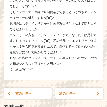
というところがやはりアイデンティティーの魅力なのではない
ウ
でしょうか*\(^o^)/*
ト
そしてデザイナー目線で企画提案ができるというのもアイデン
が
ティティーの魅力ですね*\(^o^)/*
届
説明会にもデザイン学部から油画専攻の学生さんまで聞きにき
く
てくださいましたが、
就
活
エントリーの方もアイデンティティーが気になった方は是非気
サ
軽にしてみてください＼(^o^)／私の学部でもエントリーできま
イ
すか…？等も問題ありませんので、自信を持って自分の作品や
ト
経験などについて聞かせてください！
チ
ちなみに私はグラフィックデザインを専攻していたので＼(^o^)
ア
／相談などもして頂けたらと思います
キ
ではまた*\(^o^)/*
ャ
リ
ア
（C
h
前の記事へ
次の記事へ
e
e
r
投稿一覧