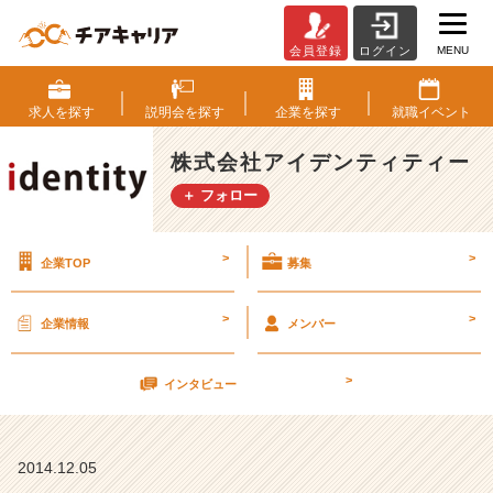
MENU
会員登録
ログイン
デ
ザ
イ
求人を
探す
説明会を
探す
企業を
探す
就職
イベント
ナ
ー
株式会社アイデンティティー
新
＋ フォロー
卒
【株
式
>
>
企業TOP
募集
会
社
ア
>
>
企業情報
メンバー
イ
デ
>
ン
インタビュー
テ
ィ
テ
2014.12.05
ィ