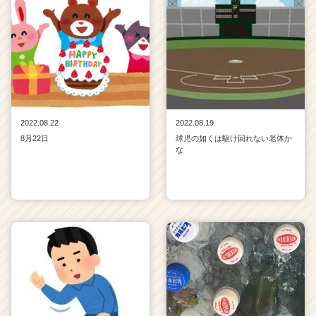
2022.08.22
2022.08.19
8月22日
球児の如くは駆け回れない老体か
な