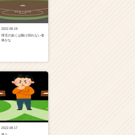
2022.08.19
球児の如くは駆け回れない老
体かな
2022.08.17
迷う