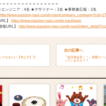
＝＝＝＝＝＝＝＝＝＝＝＝＝＝＝＝
★エンジニア：4名 ★デザイナー：2名 ★事務兼広報：2名
http://www.passion-navi.com/p-navi/company_company?cid=2
URL】
https://www.passion-navi.com/p-navi/login
情報URL】
http://www.passion-navi.com/p-navi/intern_detail?c
次の記事へ
っておきたい【考え方】①
『就活者必見！！』就職エー
っていますか？？