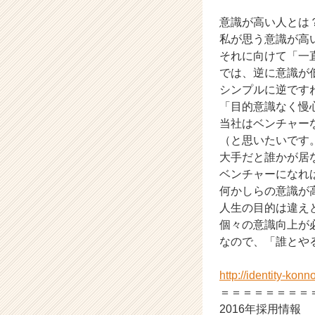
イ
意識が高い人とは
デ
ン
私が思う意識が高
テ
それに向けて「一
ィ
では、逆に意識が
テ
シンプルに逆です
ィ
「目的意識なく慢
ー
当社はベンチャー
の
（と思いたいです
タ
イ
大手だと誰かが居
ム
ベンチャーになれ
ラ
何かしらの意識が
イ
人生の目的は違え
ン】
個々の意識向上が
|
なので、「誰とや
ベ
ン
チ
http://identity-konno
ャ
＝＝＝＝＝＝＝＝
ー・
2016年採用情報