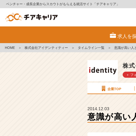
ベンチャー・成長企業からスカウトがもらえる就活サイト「チアキャリア」
意
識
求人を
が
高
HOME
＞
株式会社アイデンティティー
＞
タイムライン一覧
＞
意識が高い人
い
人
と
株式
は？
＋ フ
低
い
人
企業TOP
と
は？
【株
2014.12.03
式
意識が高い
会
社
ア