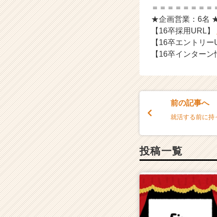
成
＝＝＝＝＝＝＝＝
長
★企画営業：6名 
企
【16卒採用URL】
業
【16卒エントリー
か
ら
【16卒インターン
ス
カ
ウ
ト
前の記事へ
が
届
就活する前に持
く
就
活
投稿一覧
サ
イ
ト
チ
ア
キ
ャ