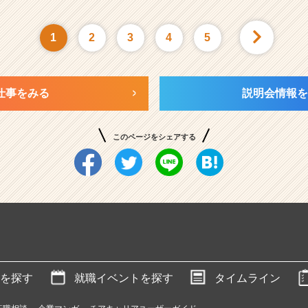
1
2
3
4
5
仕事をみる
説明会情報を
このページをシェアする
を探す
就職イベントを探す
タイムライン