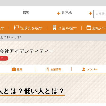
探す
説明会を
探す
企業を
探す
就職
イ
とは？低い人とは？
会社アイデンティティー
ォロー
募集
企業情報
メンバー
人とは？低い人とは？