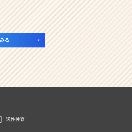
みる
適性検査