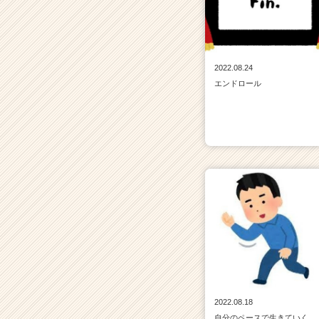
リ
ア
（C
h
2022.08.24
e
エンドロール
e
r
C
a
r
e
e
r）
2022.08.18
自分のペースで生きていく