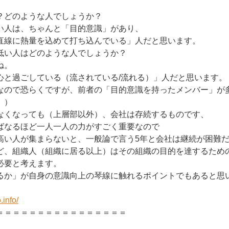
？どのような人でしょうか？
い人は、ちゃんと「目的意識」があり、
直線に熱量を込めて打ち込んでいる」人だと思います。
低い人はどのような人でしょうか？
ね。
心と過ごしている（流されている/流れる）」人だと思います。
なので恐らくですが、前者の「目的意識を持ったメンバー」が
。）
なくなっても（上層部以外）、会社は存続するものです、
ばなるほど一人一人の力がすごく重要なので
高い人が集まらないと、一般論で言う5年と会社は継続が困難
ど、組織人（組織に居る以上）はその組織の目的を達するため
必要と考えます。
るか」が自身の意識向上の琴線に触れるポイントでもあると思
.info/
＝＝＝＝＝＝＝＝＝＝＝＝＝＝＝＝