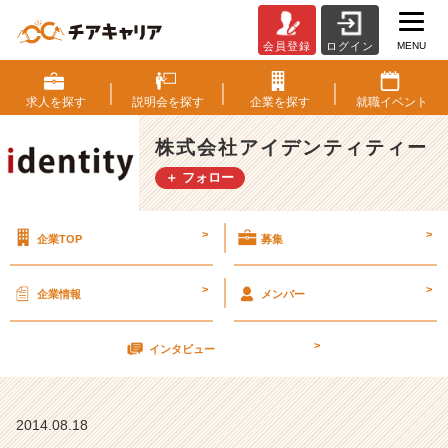
MENU
会員登録
ログイン
8
月
1
求人を
探す
説明会を
探す
企業を
探す
就職
イベント
9
日、
株式会社アイデンティティー
2
＋ フォロー
1
日
説
>
>
企業TOP
募集
明
会
あ
>
>
企業情報
メンバー
と
8
>
名
インタビュー
（企
画
営
2014.08.18
業）