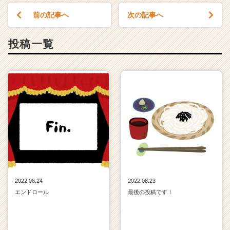
活
前の記事へ
次の記事へ
サ
イ
ト
投稿一覧
チ
ア
キ
ャ
リ
ア
（C
h
e
e
r
C
a
2022.08.24
2022.08.23
r
エンドロール
最後の投稿です！
e
e
r）