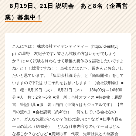
募
8月19日、21日 説明会 あと8名（企画営
集
中！
業）募集中！
【株
式
会
社
ア
こんにちは！ 株式会社アイデンティティー（http://id-entity.j
イ
p）の星野 友紀子です♪ 皆さん試験の方はいかがでしょう
デ
か？ はやく試験を終わらせて最後の夏休みを謳歌したいですよ
ン
ね♪ と！！就活ですね！！ 当社まだまだ〜。皆さんとお会いし
テ
たいと思ています。 「集団会社説明会」と「随時開催」をして
ィ
いますので下記よりご予約をお願いします！ 【会社説明会】 ■
テ
日 程：8月19日（火）、8月21日（木） 13時00分～14時30
ィ
ー
分 ■人 数：2名〜6名 ■場 所：当社オフィス ■持参物：履歴
の
書、筆記用具 ■服 装：自由（※我々はカジュアルです） 【当
タ
日の流れ】 ■会社説明（約40分） 何をしている会社なの
イ
か？、どんな先輩がいるか？他社の違いは？など ■仕事内容＆
ム
一日の流れ（約40分） どんな仕事内容なのか？一日はどん
ラ
な感じか？などなど ■質疑応答 代表、先輩社員との座談会
イ