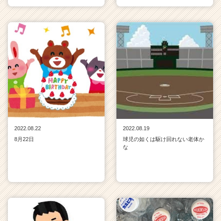
2022.08.22
2022.08.19
8月22日
球児の如くは駆け回れない老体か
な