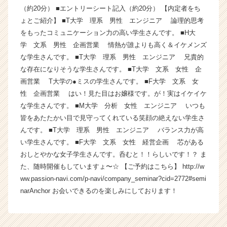
（約20分） ■エントリーシート記入（約20分） 【内定者をち
ン】
|
ょとご紹介】 ■T大学 理系 男性 エンジニア 論理的思考
ベ
をもったコミュニケーション力の高い学生さんです。 ■H大
ン
学 文系 男性 企画営業 情熱が誰よりも高く＆イケメンズ
チ
な学生さんです。 ■T大学 理系 男性 エンジニア 兄貴的
ャ
な存在になりそうな学生さんです。 ■T大学 文系 女性 企
ー・
画営業 T大学の●ミスの学生さんです。 ■F大学 文系 女
成
性 企画営業 はい！見た目はお嬢様です。が！実はイケイケ
長
企
な学生さんです。 ■M大学 分析 女性 エンジニア いつも
業
皆をあたたかい目で見守ってくれている笑顔の絶えない学生さ
か
んです。 ■T大学 理系 男性 エンジニア バランス力が高
ら
い学生さんです。 ■F大学 文系 女性 経営企画 芯がある
ス
おしとやかな女子学生さんです。呑むと！！らしいです！？ ま
カ
た、随時開催もしていますょ〜☆ 【ご予約はこちら】 http://w
ウ
ww.passion-navi.com/p-navi/company_seminar?cid=2772#semi
ト
が
narAnchor お会いできるのを楽しみにしております！
届
く
就