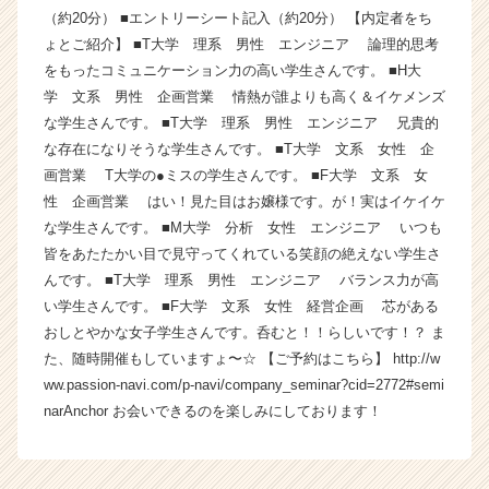
（約20分） ■エントリーシート記入（約20分） 【内定者をち
ベ
ン
ょとご紹介】 ■T大学 理系 男性 エンジニア 論理的思考
チ
をもったコミュニケーション力の高い学生さんです。 ■H大
ャ
学 文系 男性 企画営業 情熱が誰よりも高く＆イケメンズ
ー・
な学生さんです。 ■T大学 理系 男性 エンジニア 兄貴的
成
な存在になりそうな学生さんです。 ■T大学 文系 女性 企
長
画営業 T大学の●ミスの学生さんです。 ■F大学 文系 女
企
性 企画営業 はい！見た目はお嬢様です。が！実はイケイケ
業
か
な学生さんです。 ■M大学 分析 女性 エンジニア いつも
ら
皆をあたたかい目で見守ってくれている笑顔の絶えない学生さ
ス
んです。 ■T大学 理系 男性 エンジニア バランス力が高
カ
い学生さんです。 ■F大学 文系 女性 経営企画 芯がある
ウ
おしとやかな女子学生さんです。呑むと！！らしいです！？ ま
ト
た、随時開催もしていますょ〜☆ 【ご予約はこちら】 http://w
が
ww.passion-navi.com/p-navi/company_seminar?cid=2772#semi
届
く
narAnchor お会いできるのを楽しみにしております！
就
活
サ