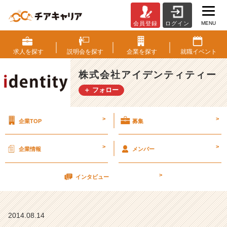
MENU
会員登録
ログイン
8
月
1
求人を
探す
説明会を
探す
企業を
探す
就職
イベント
9
日
株式会社アイデンティティー
（火）、
＋ フォロー
2
1
日
>
>
企業TOP
募集
（木)
説
明
>
>
企業情報
メンバー
会
あ
>
と
インタビュー
8
名
募
2014.08.14
集