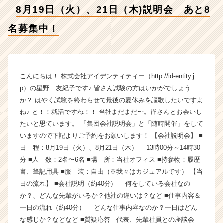
中！
8月19日（火）、21日（木)説明会 あと8
【株
式
名募集中！
会
社
ア
イ
デ
こんにちは！ 株式会社アイデンティティー（http://id-entity.j
ン
p）の星野 友紀子です♪ 皆さん試験の方はいかがでしょう
テ
か？ はやく試験を終わらせて最後の夏休みを謳歌したいですよ
ィ
ね♪ と！！就活ですね！！ 当社まだまだ〜。皆さんとお会いし
テ
たいと思ています。 「集団会社説明会」と「随時開催」をして
ィ
いますので下記よりご予約をお願いします！ 【会社説明会】 ■
ー
日 程：8月19日（火）、8月21日（木） 13時00分～14時30
の
タ
分 ■人 数：2名〜6名 ■場 所：当社オフィス ■持参物：履歴
イ
書、筆記用具 ■服 装：自由（※我々はカジュアルです） 【当
ム
日の流れ】 ■会社説明（約40分） 何をしている会社なの
ラ
か？、どんな先輩がいるか？他社の違いは？など ■仕事内容＆
イ
一日の流れ（約40分） どんな仕事内容なのか？一日はどん
ン】
な感じか？などなど ■質疑応答 代表、先輩社員との座談会
|