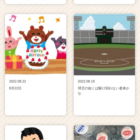
2022.08.22
2022.08.19
8月22日
球児の如くは駆け回れない老体か
な