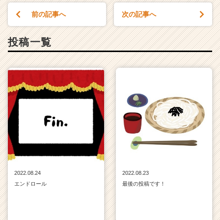
イ
前の記事へ
次の記事へ
ト
チ
ア
投稿一覧
キ
ャ
リ
ア
（C
h
e
e
r
C
a
r
e
2022.08.24
2022.08.23
e
エンドロール
最後の投稿です！
r）