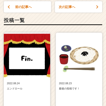
サ
前の記事へ
次の記事へ
イ
ト
チ
投稿一覧
ア
キ
ャ
リ
ア
（C
h
e
e
r
C
a
r
2022.08.24
2022.08.23
e
エンドロール
最後の投稿です！
e
r）