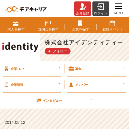
MENU
会員登録
ログイン
(●
☌
◡
求人を
探す
説明会を
探す
企業を
探す
就職
イベント
☌
●)
株式会社アイデンティティー
＋ フォロー
8
月
1
>
>
企業TOP
募集
4
日
（木）
>
>
企業情報
メンバー
会
社
>
案
インタビュー
内
や
り
2014.08.12
ま〜