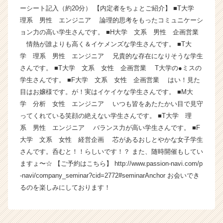
ーシート記入（約20分） 【内定者をちょとご紹介】 ■T大学
|
ベ
理系 男性 エンジニア 論理的思考をもったコミュニケーシ
ン
ョン力の高い学生さんです。 ■H大学 文系 男性 企画営業
チ
情熱が誰よりも高く＆イケメンズな学生さんです。 ■T大
ャ
学 理系 男性 エンジニア 兄貴的な存在になりそうな学生
ー・
さんです。 ■T大学 文系 女性 企画営業 T大学の●ミスの
成
学生さんです。 ■F大学 文系 女性 企画営業 はい！見た
長
目はお嬢様です。が！実はイケイケな学生さんです。 ■M大
企
業
学 分析 女性 エンジニア いつも皆をあたたかい目で見守
か
ってくれている笑顔の絶えない学生さんです。 ■T大学 理
ら
系 男性 エンジニア バランス力が高い学生さんです。 ■F
ス
大学 文系 女性 経営企画 芯があるおしとやかな女子学生
カ
さんです。呑むと！！らしいです！？ また、随時開催もしてい
ウ
ますょ〜☆ 【ご予約はこちら】 http://www.passion-navi.com/p
ト
-navi/company_seminar?cid=2772#seminarAnchor お会いでき
が
届
るのを楽しみにしております！
く
就
活