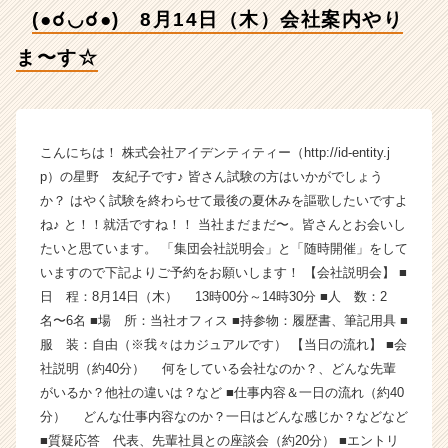
す
(●☌◡☌●) 8月14日（木）会社案内やり
☆
【株
ま〜す☆
式
会
社
ア
イ
こんにちは！ 株式会社アイデンティティー（http://id-entity.j
デ
p）の星野 友紀子です♪ 皆さん試験の方はいかがでしょう
ン
か？ はやく試験を終わらせて最後の夏休みを謳歌したいですよ
テ
ね♪ と！！就活ですね！！ 当社まだまだ〜。皆さんとお会いし
ィ
たいと思ています。 「集団会社説明会」と「随時開催」をして
テ
いますので下記よりご予約をお願いします！ 【会社説明会】 ■
ィ
日 程：8月14日（木） 13時00分～14時30分 ■人 数：2
ー
の
名〜6名 ■場 所：当社オフィス ■持参物：履歴書、筆記用具 ■
タ
服 装：自由（※我々はカジュアルです） 【当日の流れ】 ■会
イ
社説明（約40分） 何をしている会社なのか？、どんな先輩
ム
がいるか？他社の違いは？など ■仕事内容＆一日の流れ（約40
ラ
分） どんな仕事内容なのか？一日はどんな感じか？などなど
イ
■質疑応答 代表、先輩社員との座談会（約20分） ■エントリ
ン】