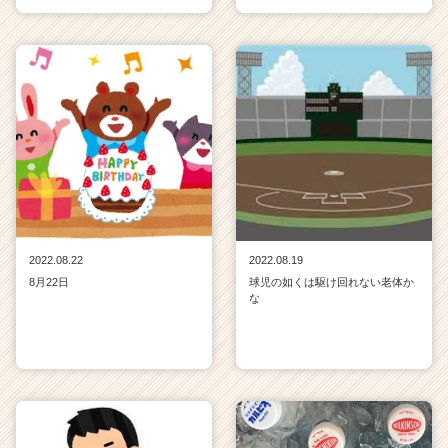
2022.08.22
2022.08.19
8月22日
球児の如くは駆け回れない老体か
な