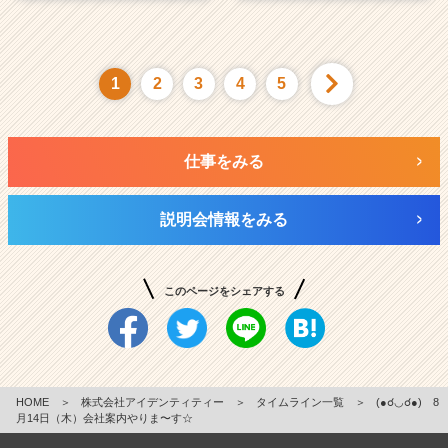
1
2
3
4
5
仕事をみる
説明会情報をみる
このページをシェアする
HOME
＞
株式会社アイデンティティー
＞
タイムライン一覧
＞
(●☌◡☌●) 8
月14日（木）会社案内やりま〜す☆