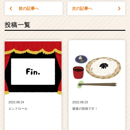
就
前の記事へ
次の記事へ
活
サ
イ
投稿一覧
ト
チ
ア
キ
ャ
リ
ア
（C
h
e
e
r
C
2022.08.24
2022.08.23
a
エンドロール
最後の投稿です！
r
e
e