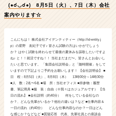
り
(●☌◡☌●) 8月5日（火）、7日（木）会社
ま
す
案内やります☆
☆
【株
式
会
社
こんにちは！ 株式会社アイデンティティー（http://id-entity.j
ア
p）の星野 友紀子です♪ 皆さん試験の方はいかがでしょう
イ
か？ はやく試験を終わらせて最後の夏休みを謳歌したいですよ
デ
ね♪ と！！就活ですね！！ 当社まだまだ〜。皆さんとお会いし
ン
たいと思ています。 「集団会社説明会」と「随時開催」をして
テ
いますので下記よりご予約をお願いします！ 【会社説明会】 ■
ィ
日 程：8月5日（火）、8月8日（木） 13時00分～14時30分
テ
ィ
■人 数：2名〜6名 ■場 所：当社オフィス ■持参物：履歴
ー
書、筆記用具 ■服 装：自由（※我々はカジュアルです） 【当
の
日の流れ】 ■会社説明（約40分） 何をしている会社なの
タ
か？、どんな先輩がいるか？他社の違いは？など ■仕事内容＆
イ
一日の流れ（約40分） どんな仕事内容なのか？一日はどん
ム
な感じか？などなど ■質疑応答 代表、先輩社員との座談会
ラ