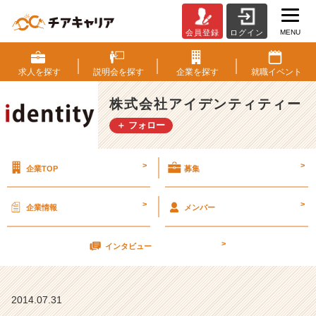
MENU
会員登録
ログイン
(●
☌
◡
求人を
探す
説明会を
探す
企業を
探す
就職
イベント
☌
●)
株式会社アイデンティティー
＋ フォロー
8
月
5
>
>
企業TOP
募集
日
（火）、
7
>
>
企業情報
メンバー
日
（木）
>
会
インタビュー
社
案
内
2014.07.31
や