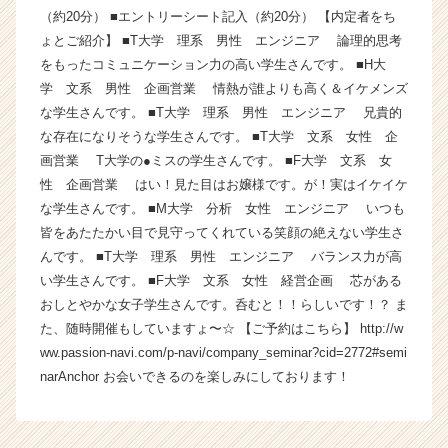
（約20分） ■エントリーシート記入（約20分） 【内定者をち
イ
ン】
ょとご紹介】 ■T大学 理系 男性 エンジニア 論理的思考
|
をもったコミュニケーション力の高い学生さんです。 ■H大
ベ
学 文系 男性 企画営業 情熱が誰よりも高く＆イケメンズ
ン
な学生さんです。 ■T大学 理系 男性 エンジニア 兄貴的
チ
な存在になりそうな学生さんです。 ■T大学 文系 女性 企
ャ
画営業 T大学の●ミスの学生さんです。 ■F大学 文系 女
ー・
性 企画営業 はい！見た目はお嬢様です。が！実はイケイケ
成
長
な学生さんです。 ■M大学 分析 女性 エンジニア いつも
企
皆をあたたかい目で見守ってくれている笑顔の絶えない学生さ
業
んです。 ■T大学 理系 男性 エンジニア バランス力が高
か
い学生さんです。 ■F大学 文系 女性 経営企画 芯がある
ら
おしとやかな女子学生さんです。呑むと！！らしいです！？ ま
ス
た、随時開催もしていますょ〜☆ 【ご予約はこちら】 http://w
カ
ww.passion-navi.com/p-navi/company_seminar?cid=2772#semi
ウ
ト
narAnchor お会いできるのを楽しみにしております！
が
届
く