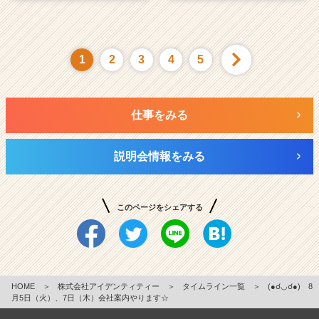
1
2
3
4
5
仕事をみる
説明会情報をみる
このページをシェアする
HOME
＞
株式会社アイデンティティー
＞
タイムライン一覧
＞
(●☌◡☌●) 8
月5日（火）、7日（木）会社案内やります☆