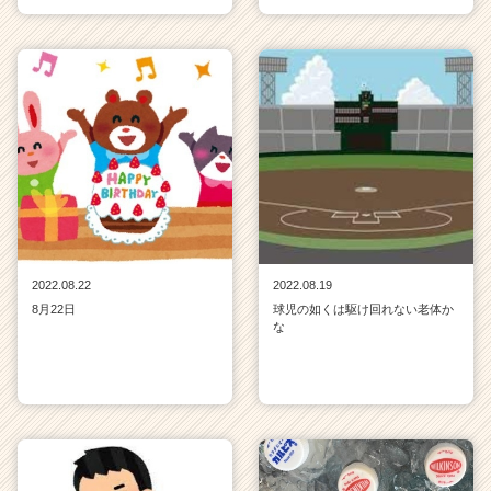
r）
2022.08.22
2022.08.19
8月22日
球児の如くは駆け回れない老体か
な