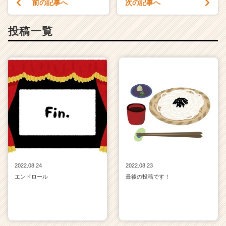
前の記事へ
次の記事へ
く
就
活
投稿一覧
サ
イ
ト
チ
ア
キ
ャ
リ
ア
（C
h
e
e
2022.08.24
2022.08.23
r
エンドロール
最後の投稿です！
C
a
r
e