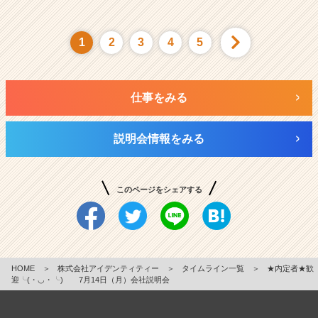
1
2
3
4
5
仕事をみる
説明会情報をみる
このページをシェアする
HOME
＞
株式会社アイデンティティー
＞
タイムライン一覧
＞
★内定者★歓
迎╰(・◡・╰) 7月14日（月）会社説明会