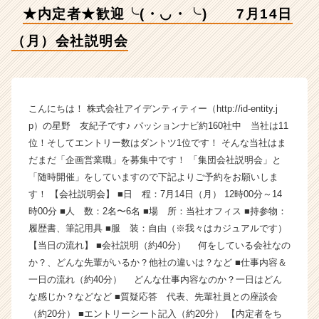
会
★内定者★歓迎╰(・◡・╰) 7月14日
社
説
（月）会社説明会
明
会
【株
式
会
こんにちは！ 株式会社アイデンティティー（http://id-entity.j
社
p）の星野 友紀子です♪ パッションナビ約160社中 当社は11
ア
位！そしてエントリー数はダントツ1位です！ そんな当社はま
イ
だまだ「企画営業職」を募集中です！ 「集団会社説明会」と
デ
「随時開催」をしていますので下記よりご予約をお願いしま
ン
す！ 【会社説明会】 ■日 程：7月14日（月） 12時00分～14
テ
時00分 ■人 数：2名〜6名 ■場 所：当社オフィス ■持参物：
ィ
テ
履歴書、筆記用具 ■服 装：自由（※我々はカジュアルです）
ィ
【当日の流れ】 ■会社説明（約40分） 何をしている会社なの
ー
か？、どんな先輩がいるか？他社の違いは？など ■仕事内容＆
の
一日の流れ（約40分） どんな仕事内容なのか？一日はどん
タ
な感じか？などなど ■質疑応答 代表、先輩社員との座談会
イ
（約20分） ■エントリーシート記入（約20分） 【内定者をち
ム