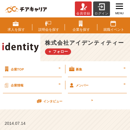
MENU
会員登録
ログイン
★
内
定
求人を
探す
説明会を
探す
企業を
探す
就職
イベント
者
★
株式会社アイデンティティー
歓
＋ フォロー
迎
╰
(・
>
>
企業TOP
募集
◡・
╰)
>
>
企業情報
メンバー
7
>
月
インタビュー
1
4
日
2014.07.14
（月）