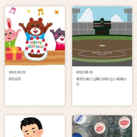
e
r）
2022.08.22
2022.08.19
8月22日
球児の如くは駆け回れない老体か
な