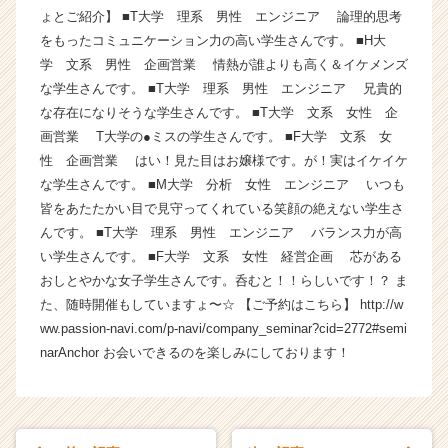
ょとご紹介】 ■T大学 理系 男性 エンジニア 論理的思考
ラ
イ
をもったコミュニケーション力の高い学生さんです。 ■H大
ン】
学 文系 男性 企画営業 情熱が誰よりも高く＆イケメンズ
|
な学生さんです。 ■T大学 理系 男性 エンジニア 兄貴的
ベ
な存在になりそうな学生さんです。 ■T大学 文系 女性 企
ン
画営業 T大学の●ミスの学生さんです。 ■F大学 文系 女
チ
性 企画営業 はい！見た目はお嬢様です。が！実はイケイケ
ャ
な学生さんです。 ■M大学 分析 女性 エンジニア いつも
ー・
成
皆をあたたかい目で見守ってくれている笑顔の絶えない学生さ
長
んです。 ■T大学 理系 男性 エンジニア バランス力が高
企
い学生さんです。 ■F大学 文系 女性 経営企画 芯がある
業
おしとやかな女子学生さんです。呑むと！！らしいです！？ ま
か
た、随時開催もしていますょ〜☆ 【ご予約はこちら】 http://w
ら
ww.passion-navi.com/p-navi/company_seminar?cid=2772#semi
ス
narAnchor お会いできるのを楽しみにしております！
カ
ウ
ト
が
届