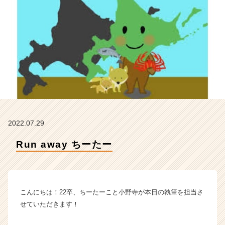
テ
ィ
テ
ィ
ー
の
タ
イ
ム
ラ
イ
ン】
2022.07.29
|
ベ
Run away ちーたー
ン
チ
ャ
ー・
こんにちは！22卒、ちーたーこと小野寺が本日の執筆を担当さ
成
長
せていただきます！
企
業