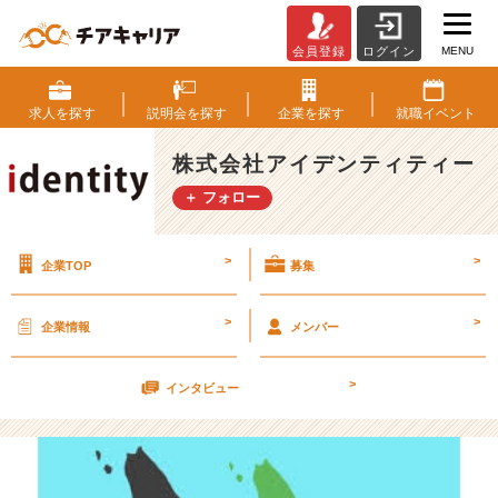
MENU
会員登録
ログイン
R
u
n
求人を
探す
説明会を
探す
企業を
探す
就職
イベント
a
w
株式会社アイデンティティー
a
＋ フォロー
y
ち
ー
>
>
企業TOP
募集
た
ー
【株
>
>
企業情報
メンバー
式
会
>
社
インタビュー
ア
イ
デ
ン