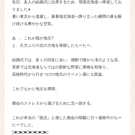
先日、友人の結婚式に出席するため、母国北海道へ帰省してお
か
りました✈️
ら
暑い東京から逃避し、避暑地北海道へ降り立った瞬間の鼻を駆
ス
け抜ける爽やかな空気。
カ
ウ
ト
あゝ、これが我が地元?
が
と、久方ぶりの北の大地を堪能したちーたー。
届
く
結婚式では、多くの旧友に会い、感動で瞳から滝のような涙。
就
実家では北海道ならではの新鮮な野菜に果物を頬張り。
活
高校時代から行きつけの地元のラーメン屋にも凱旋。
サ
イ
ト
これでもかと地元を満喫。
チ
ア
都会のストレスから逃げるために北へ脱する。
キ
ャ
これが本当の『脱北』と感じた都会の喧騒に日々連敗中のちー
リ
たーでした。
ア
□■□■□■□■□■□■□■□
（C