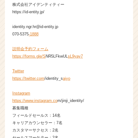
h
株式会社アイデンティティー
e
https://id-entity.jp/
e
r
identity.ngr.hr@id-entity.jp
C
070-5375
-1888
a
r
説明会予約フォーム
e
e
https://forms.gle/S
NR5LFkwUL
sL9yay7
r）
Twitter
https://twitter.com
/identity_s
aiyo
Instagram
https://www.instagram.co
m/jinji_identity/
募集職種
フィールドセールス：14名
キャリアカウンセラー：7名
カスタマーサクセス：2名
セールスマーケター：2名