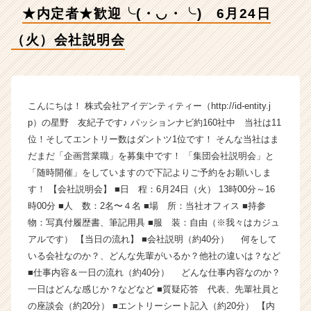
社
★内定者★歓迎╰(・◡・╰) 6月24日
説
明
（火）会社説明会
会
【株
式
会
社
こんにちは！ 株式会社アイデンティティー（http://id-entity.j
ア
p）の星野 友紀子です♪ パッションナビ約160社中 当社は11
イ
位！そしてエントリー数はダントツ1位です！ そんな当社はま
デ
だまだ「企画営業職」を募集中です！ 「集団会社説明会」と
ン
「随時開催」をしていますので下記よりご予約をお願いしま
テ
す！ 【会社説明会】 ■日 程：6月24日（火） 13時00分～16
ィ
時00分 ■人 数：2名〜４名 ■場 所：当社オフィス ■持参
テ
ィ
物：写真付履歴書、筆記用具 ■服 装：自由（※我々はカジュ
ー
アルです） 【当日の流れ】 ■会社説明（約40分） 何をして
の
いる会社なのか？、どんな先輩がいるか？他社の違いは？など
タ
■仕事内容＆一日の流れ（約40分） どんな仕事内容なのか？
イ
一日はどんな感じか？などなど ■質疑応答 代表、先輩社員と
ム
の座談会（約20分） ■エントリーシート記入（約20分） 【内
ラ