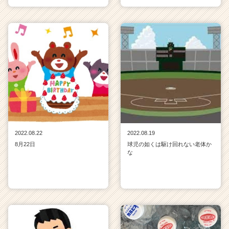
r）
2022.08.22
2022.08.19
8月22日
球児の如くは駆け回れない老体か
な