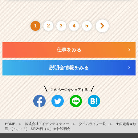
1
2
3
4
5
仕事をみる
説明会情報をみる
このページをシェアする
HOME
＞
株式会社アイデンティティー
＞
タイムライン一覧
＞
★内定者★歓
迎╰(・◡・╰) 6月24日（火）会社説明会