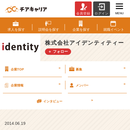
MENU
会員登録
ログイン
★
内
定
求人を
探す
説明会を
探す
企業を
探す
就職
イベント
者
★
株式会社アイデンティティー
歓
＋ フォロー
迎
╰
(・
>
>
企業TOP
募集
◡・
╰)
>
>
企業情報
メンバー
6
月
>
2
インタビュー
4
日
（火）
2014.06.19
会