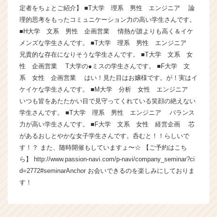
定者をちょとご紹介】 ■T大学 理系 男性 エンジニア 論
イ
ン】
理的思考をもったコミュニケーション力の高い学生さんです。
|
■H大学 文系 男性 企画営業 情熱が誰よりも高く＆イケ
ベ
メンズな学生さんです。 ■T大学 理系 男性 エンジニア
ン
兄貴的な存在になりそうな学生さんです。 ■T大学 文系 女
チ
性 企画営業 T大学の●ミスの学生さんです。 ■F大学 文
ャ
系 女性 企画営業 はい！見た目はお嬢様です。が！実はイ
ー・
ケイケな学生さんです。 ■M大学 分析 女性 エンジニア
成
長
いつも皆をあたたかい目で見守ってくれている笑顔の絶えない
企
学生さんです。 ■T大学 理系 男性 エンジニア バランス
業
力が高い学生さんです。 ■F大学 文系 女性 経営企画 芯
か
があるおしとやかな女子学生さんです。呑むと！！らしいで
ら
す！？ また、随時開催もしていますょ〜☆ 【ご予約はこち
ス
ら】 http://www.passion-navi.com/p-navi/company_seminar?ci
カ
d=2772#seminarAnchor お会いできるのを楽しみにしておりま
ウ
ト
す！
が
届
く