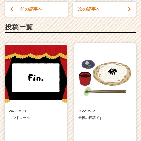
就
前の記事へ
次の記事へ
活
サ
イ
投稿一覧
ト
チ
ア
キ
ャ
リ
ア
（C
h
e
e
r
C
2022.08.24
2022.08.23
a
エンドロール
最後の投稿です！
r
e
e