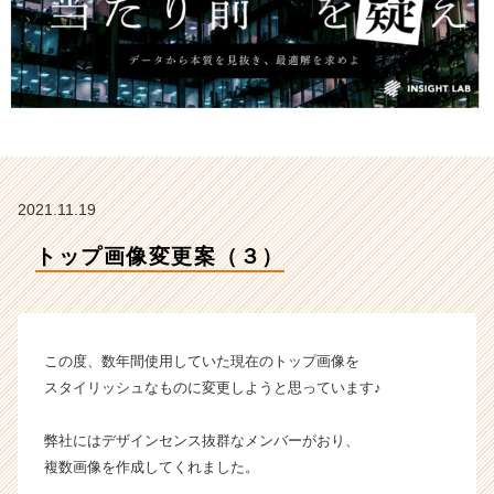
株
式
会
社
の
タ
イ
ム
ラ
2021.11.19
イ
ン】
トップ画像変更案（３）
|
ベ
ン
チ
ャ
この度、数年間使用していた現在のトップ画像を
ー・
スタイリッシュなものに変更しようと思っています♪
成
長
弊社にはデザインセンス抜群なメンバーがおり、
企
複数画像を作成してくれました。
業
か