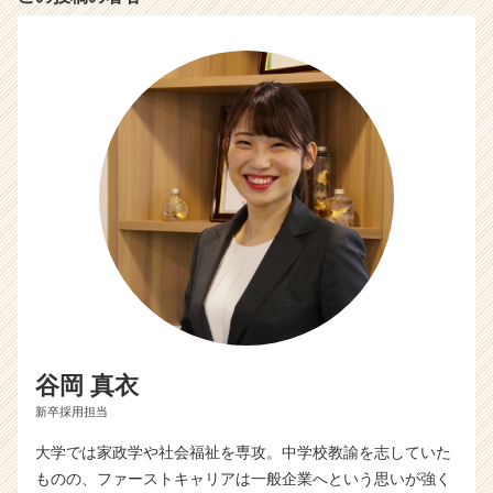
e
e
r
C
a
r
e
e
r）
谷岡 真衣
新卒採用担当
大学では家政学や社会福祉を専攻。中学校教諭を志していた
ものの、ファーストキャリアは一般企業へという思いが強く