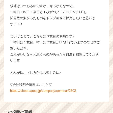
ら
候補は３つあるのですが、せっかくなので、
ス
一昨日・昨日・今日と１枚ずつタイムラインにUPし
カ
閲覧数の多かったものをトップ画像に採用したいと思いま
ウ
す！！！
ト
が
ということで、こちらは３枚目の候補です♪
届
く
一昨日は１枚目、昨日は２枚目がUPされていますのでぜひご
就
覧いただき、
活
これがいいな～と思うものがあったら何度も閲覧してくださ
サ
い！笑
イ
ト
どれが採用されるかはお楽しみに♪
チ
ア
キ
▽会社説明会情報はこちら▽
ャ
https://cheercareer.jp/company/seminar/2602
リ
ア
（C
h
この投稿の著者