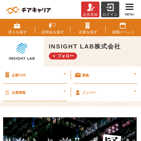
MENU
会員登録
ログイン
ト
ッ
プ
求人を
探す
説明会を
探す
企業を
探す
就職
イベント
画
像
INSIGHT LAB株式会社
変
＋ フォロー
更
案
（３）
>
>
企業TOP
募集
【I
N
S
>
>
企業情報
メンバー
I
G
H
T
L
A
B