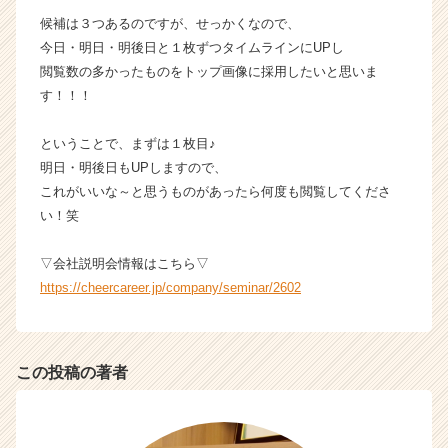
ら
候補は３つあるのですが、せっかくなので、
ス
今日・明日・明後日と１枚ずつタイムラインにUPし
カ
閲覧数の多かったものをトップ画像に採用したいと思いま
ウ
す！！！
ト
が
ということで、まずは１枚目♪
届
く
明日・明後日もUPしますので、
就
これがいいな～と思うものがあったら何度も閲覧してくださ
活
い！笑
サ
イ
▽会社説明会情報はこちら▽
ト
https://cheercareer.jp/company/seminar/2602
チ
ア
キ
ャ
この投稿の著者
リ
ア
（C
h