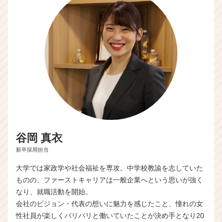
e
e
r
C
a
r
e
e
r）
谷岡 真衣
新卒採用担当
大学では家政学や社会福祉を専攻。中学校教諭を志していた
ものの、ファーストキャリアは一般企業へという思いが強く
なり、就職活動を開始。
会社のビジョン・代表の想いに魅力を感じたこと、憧れの女
性社員が楽しくバリバリと働いていたことが決め手となり20