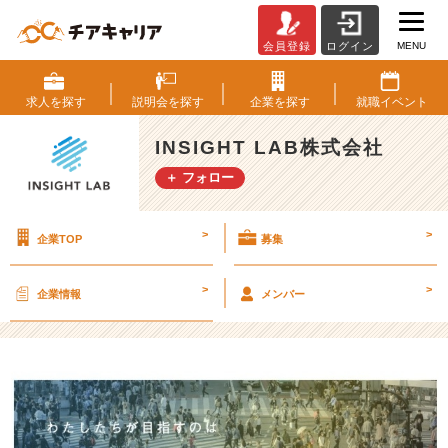
MENU
会員登録
ログイン
ト
ッ
プ
求人を
探す
説明会を
探す
企業を
探す
就職
イベント
画
像
INSIGHT LAB株式会社
変
＋ フォロー
更
案
（１）
>
>
企業TOP
募集
【I
N
S
>
>
企業情報
メンバー
I
G
H
T
L
A
B