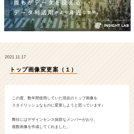
株
式
会
社
の
タ
イ
ム
ラ
2021.11.17
イ
ン】
トップ画像変更案（１）
|
ベ
ン
チ
ャ
この度、数年間使用していた現在のトップ画像を
ー・
スタイリッシュなものに変更しようと思っています♪
成
長
弊社にはデザインセンス抜群なメンバーがおり、
企
複数画像を作成してくれました。
業
か