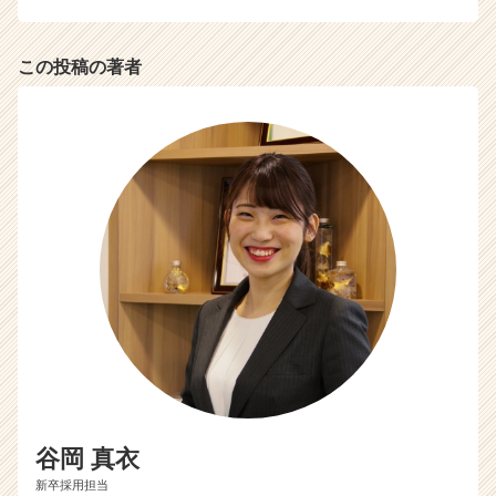
業
か
この投稿の著者
ら
ス
カ
ウ
ト
が
届
く
就
活
サ
イ
ト
チ
ア
キ
ャ
谷岡 真衣
リ
ア
新卒採用担当