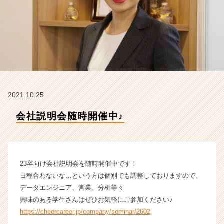
A
B
株
式
会
社
の
タ
イ
2021.10.25
ム
ラ
会社説明会随時開催中♪
イ
ン】
|
ベ
ン
23卒向け会社説明会を随時開催中です！
チ
日程合わないな…という方は個別でも調整しておりますので、
ャ
データエンジニア、営業、分析等々
ー・
興味のある学生さんはぜひお気軽にご参加ください♪
成
https://cheercareer.jp/company/seminar/2602
長
企