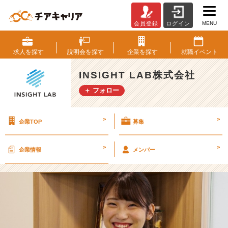
MENU
会員登録
ログイン
会
社
説
求人を
探す
説明会を
探す
企業を
探す
就職
イベント
明
会
INSIGHT LAB株式会社
随
＋ フォロー
時
開
催
>
>
企業TOP
募集
中
♪
【I
>
>
企業情報
メンバー
N
S
I
G
H
T
L