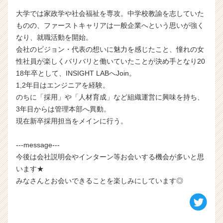
（C
大学では家政学や社会福祉を専攻。中学校教諭を志していた
h
ものの、ファーストキャリアは一般企業へという思いが強く
e
e
なり、就職活動を開始。
r
会社のビジョン・代表の想いに魅力を感じたこと、憧れの女
C
性社員が楽しくバリバリと働いていたことが決め手となり20
a
18年卒として、INSIGHT LABへJoin。
r
1,2年目はエンジニアを経験。
e
のちに「採用」や「人材育成」など組織運営に興味を持ち、
e
3年目からは管理本部へ異動。
r）
現在新卒採用担当をメインに行う。
---message---
今後は会社説明会やインターン等お会いする機会が多いと思
います★
みなさんとお会いできることを楽しみにしています◎