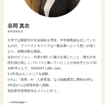
ア
キ
ャ
リ
ア
谷岡 真衣
（C
新卒採用担当
h
e
大学では家政学や社会福祉を専攻。中学校教諭を志していた
e
ものの、ファーストキャリアは一般企業へという思いが強く
r
なり、就職活動を開始。
C
a
会社のビジョン・代表の想いに魅力を感じたこと、憧れの女
r
性社員が楽しくバリバリと働いていたことが決め手となり20
e
18年卒として、INSIGHT LABへJoin。
e
1,2年目はエンジニアを経験。
r）
のちに「採用」や「人材育成」など組織運営に興味を持ち、
3年目からは管理本部へ異動。
現在新卒採用担当をメインに行う。
---message---