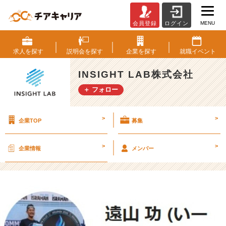
MENU
会員登録
ログイン
代
表
遠
求人を
探す
説明会を
探す
企業を
探す
就職
イベント
山
が
INSIGHT LAB株式会社
N
＋ フォロー
o
t
e
>
>
企業TOP
募集
を
開
始
>
>
企業情報
メンバー
し
ま
し
た！
【I
N
S