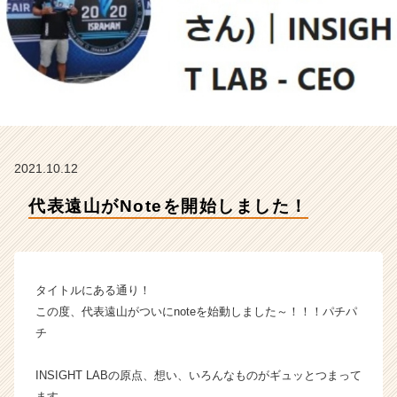
I
G
H
T
L
A
B
株
式
2021.10.12
会
社
代表遠山がNoteを開始しました！
の
タ
イ
ム
ラ
タイトルにある通り！
イ
この度、代表遠山がついにnoteを始動しました～！！！パチパ
ン】
チ
|
ベ
INSIGHT LABの原点、想い、いろんなものがギュッとつまって
ン
チ
ます。