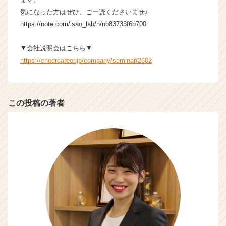
ャ
気になった方はぜひ、ご一読くださいませ♪
ー・
https://note.com/isao_lab/n/nb83733f6b700
成
長
▼会社説明会はこちら▼
企
https://cheercareer.jp/company/seminar/2602
業
か
ら
ス
この投稿の著者
カ
ウ
ト
が
届
く
就
活
サ
イ
ト
チ