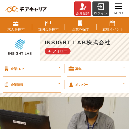
MENU
会員登録
ログイン
社
員
の
求人を
探す
説明会を
探す
企業を
探す
就職
イベント
ワ
ク
INSIGHT LAB株式会社
チ
＋ フォロー
ン
接
種
>
>
企業TOP
募集
と
出
社
>
>
企業情報
メンバー
状
況
に
つ
い
て
【I