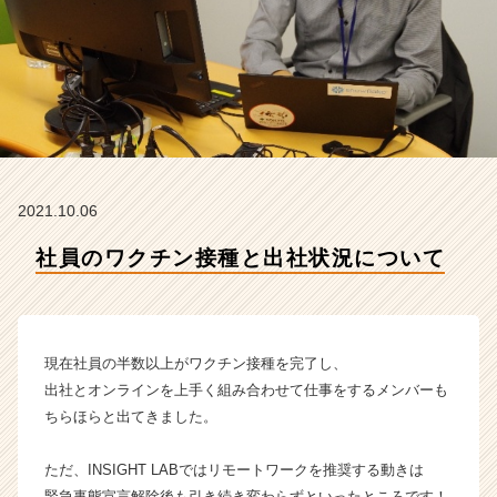
N
S
I
G
H
T
L
A
B
2021.10.06
株
式
社員のワクチン接種と出社状況について
会
社
の
タ
イ
現在社員の半数以上がワクチン接種を完了し、
ム
出社とオンラインを上手く組み合わせて仕事をするメンバーも
ラ
ちらほらと出てきました。
イ
ン】
ただ、INSIGHT LABではリモートワークを推奨する動きは
|
ベ
緊急事態宣言解除後も引き続き変わらずといったところです！