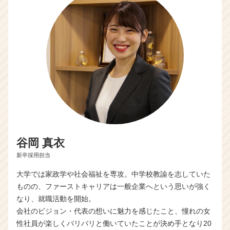
ト
チ
ア
キ
ャ
リ
ア
（C
h
e
e
r
C
谷岡 真衣
a
新卒採用担当
r
e
大学では家政学や社会福祉を専攻。中学校教諭を志していた
e
ものの、ファーストキャリアは一般企業へという思いが強く
r）
なり、就職活動を開始。
会社のビジョン・代表の想いに魅力を感じたこと、憧れの女
性社員が楽しくバリバリと働いていたことが決め手となり20