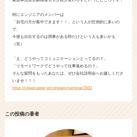
ン
チ
特にエンジニアのメンバーは
ャ
「自宅の方が集中できます！！」という人が圧倒的に多いの
ー・
で、
成
今後も出社するのは用事がある時だけという人も多いかも
長
（笑）
企
業
か
「え、どうやってコミュニケーションとってるの？」
ら
「リモートワークでどうやって仕事進めるの？」
ス
そんな疑問をもったあなたは、ぜひ会社説明会へお越しくださ
カ
いませ！！！
ウ
https://cheercareer.jp/company/seminar/2602
ト
が
届
く
この投稿の著者
就
活
サ
イ