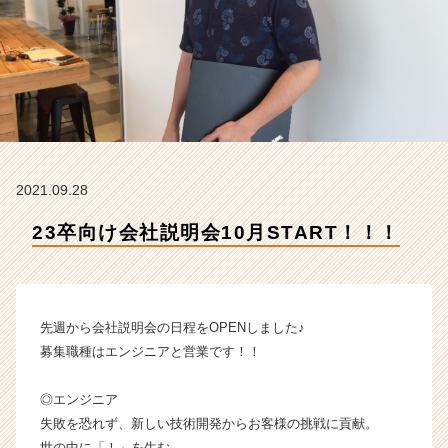
N
S
I
G
H
T
L
A
B
2021.09.28
株
式
23卒向け会社説明会10月START！！！
会
社
の
タ
イ
先週から会社説明会の日程をOPENしました♪
ム
募集職種はエンジニアと営業です！！
ラ
イ
◎エンジニア
ン】
失敗を恐れず、新しい技術開発からお客様の挑戦に貢献。
|
ベ
世の中に「！」を生む