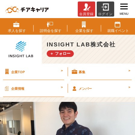
MENU
会員登録
ログイン
2
3
卒
求人を
探す
説明会を
探す
企業を
探す
就職
イベント
向
け
INSIGHT LAB株式会社
会
＋ フォロー
社
説
明
>
>
企業TOP
募集
会
1
0
>
>
企業情報
メンバー
月
S
T
A
R
T！！！
【I