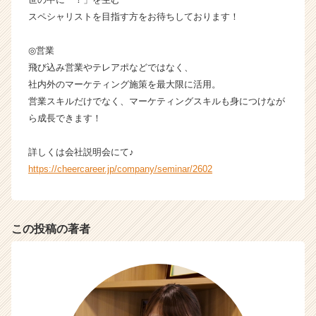
ン
スペシャリストを目指す方をお待ちしております！
チ
ャ
◎営業
ー・
飛び込み営業やテレアポなどではなく、
成
社内外のマーケティング施策を最大限に活用。
長
営業スキルだけでなく、マーケティングスキルも身につけなが
企
業
ら成長できます！
か
ら
詳しくは会社説明会にて♪
ス
https://cheercareer.jp/company/seminar/2602
カ
ウ
ト
が
この投稿の著者
届
く
就
活
サ
イ