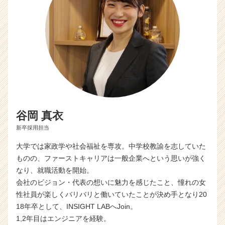
ト
チ
ア
キ
ャ
リ
ア
（C
h
e
e
谷岡 真衣
r
新卒採用担当
C
a
大学では家政学や社会福祉を専攻。中学校教諭を志していた
r
ものの、ファーストキャリアは一般企業へという思いが強く
e
なり、就職活動を開始。
e
会社のビジョン・代表の想いに魅力を感じたこと、憧れの女
r）
性社員が楽しくバリバリと働いていたことが決め手となり20
18年卒として、INSIGHT LABへJoin。
1,2年目はエンジニアを経験。