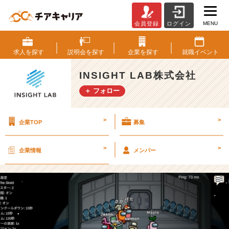
MENU
会員登録
ログイン
A
m
o
求人を
探す
説明会を
探す
企業を
探す
就職
イベント
n
g
INSIGHT LAB株式会社
U
＋ フォロー
s
で
大
>
>
企業TOP
募集
盛
り
上
>
>
企業情報
メンバー
が
り！
【I
N
S
I
G