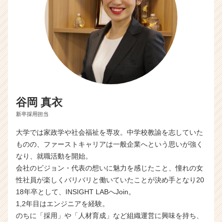
ャ
リ
ア
（C
h
e
e
r
C
a
谷岡 真衣
r
新卒採用担当
e
e
大学では家政学や社会福祉を専攻。中学校教諭を志していた
r）
ものの、ファーストキャリアは一般企業へという思いが強く
なり、就職活動を開始。
会社のビジョン・代表の想いに魅力を感じたこと、憧れの女
性社員が楽しくバリバリと働いていたことが決め手となり20
18年卒として、INSIGHT LABへJoin。
1,2年目はエンジニアを経験。
のちに「採用」や「人材育成」など組織運営に興味を持ち、