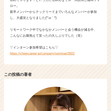
成
ロー。
長
新卒メンバーからテックリードまでいろんなメンバーが参加
企
し、大盛況となりました(*´ω｀*)
業
か
リモートワーク中でなかなかメンバーと会う機会が減る中、
ら
こんなにお腹抱えて笑ったの久しぶりでした（笑）
ス
カ
ウ
▽インターン参加希望はこちら▽
ト
https://cheercareer.jp/company/seminar/2602
が
届
く
就
この投稿の著者
活
サ
イ
ト
チ
ア
キ