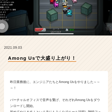
H
T
L
A
B
株
式
会
社
2021.09.03
の
タ
Among Usで大盛り上がり！
イ
ム
ラ
イ
ン】
昨日業務後に、エンジニアたちとAmong Usをやりました～～
|
～！
ベ
ン
バーチャルオフィスで音声を繋げ、それぞれAmong Usをダウ
チ
ンロードし開始。
ャ
ー・
初めてやります！という方にもみんなでルール説明し随時フォ