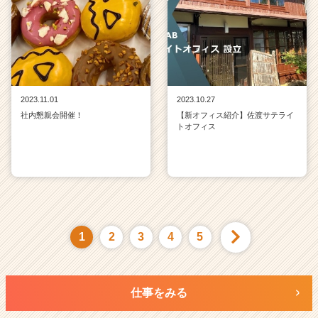
2023.11.01
2023.10.27
社内懇親会開催！
【新オフィス紹介】佐渡サテライ
トオフィス
1
2
3
4
5
仕事をみる