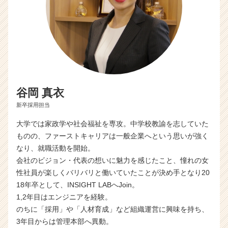
e
r
C
a
r
e
e
r）
谷岡 真衣
新卒採用担当
大学では家政学や社会福祉を専攻。中学校教諭を志していた
ものの、ファーストキャリアは一般企業へという思いが強く
なり、就職活動を開始。
会社のビジョン・代表の想いに魅力を感じたこと、憧れの女
性社員が楽しくバリバリと働いていたことが決め手となり20
18年卒として、INSIGHT LABへJoin。
1,2年目はエンジニアを経験。
のちに「採用」や「人材育成」など組織運営に興味を持ち、
3年目からは管理本部へ異動。