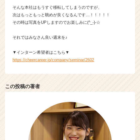
ス
そんな本社はもうすぐ移転してしまうのですが、
カ
次はもっともっと眺めが良くなるんです…！！！！！
ウ
その時は写真をUPしますのでお楽しみに(^_-)-☆
ト
が
それではみなさん良い週末を♪
届
く
就
▼インターン希望者はこちら▼
活
https://cheercareer.jp/company/seminar/2602
サ
イ
ト
チ
この投稿の著者
ア
キ
ャ
リ
ア
（C
h
e