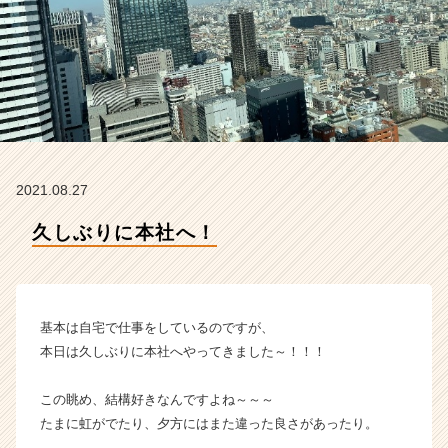
式
会
社
の
タ
イ
ム
ラ
イ
2021.08.27
ン】
|
久しぶりに本社へ！
ベ
ン
チ
ャ
ー・
基本は自宅で仕事をしているのですが、
成
本日は久しぶりに本社へやってきました～！！！
長
企
この眺め、結構好きなんですよね～～～
業
たまに虹がでたり、夕方にはまた違った良さがあったり。
か
ら