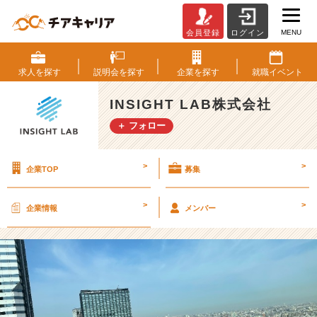
MENU
会員登録
ログイン
久
し
ぶ
求人を
探す
説明会を
探す
企業を
探す
就職
イベント
り
に
INSIGHT LAB株式会社
本
＋ フォロー
社
へ！
【I
>
>
企業TOP
募集
N
S
I
>
>
企業情報
メンバー
G
H
T
L
A
B
株