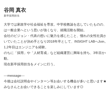
谷岡 真衣
新卒採用担当
大学では家政学や社会福祉を専攻。中学校教諭を志していたものの
は一般企業へという思いが強くなり、就職活動を開始。
会社のビジョン・代表の想いに魅力を感じたこと、憧れの女性社員
いていたことが決め手となり2018年卒として、INSIGHT LABへJoin
1,2年目はエンジニアを経験。
のちに「採用」や「人材育成」など組織運営に興味を持ち、3年目か
動。
現在新卒採用担当をメインに行う。
---message---
今後は会社説明会やインターン等お会いする機会が多いと思います
みなさんとお会いできることを楽しみにしています◎