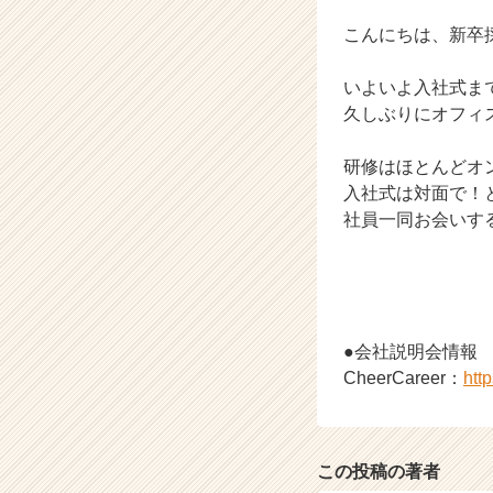
カ
ウ
こんにちは、新卒採用
ト
が
いよいよ入社式ま
届
久しぶりにオフィ
く
就
研修はほとんどオ
活
サ
入社式は対面で！
イ
社員一同お会いする
ト
チ
ア
キ
ャ
●会社説明会情報
リ
ア
CheerCareer：
htt
（C
h
e
e
この投稿の著者
r