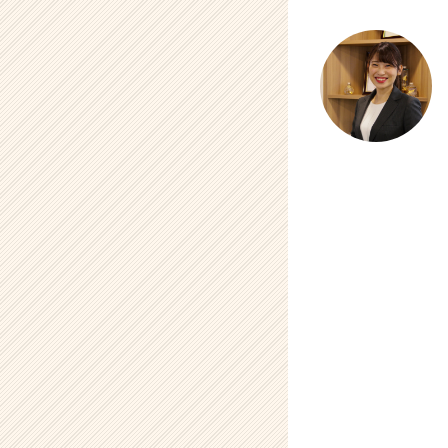
C
a
r
e
e
r）