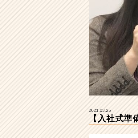
社
の
タ
イ
ム
ラ
イ
ン】
|
ベ
ン
チ
ャ
ー・
成
長
企
2021.03.25
業
【入社式準
か
ら
ス