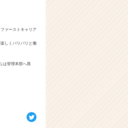
、ファーストキャリア
が楽しくバリバリと働
。
らは管理本部へ異
★