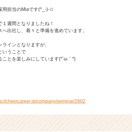
担当のMiaです(^_-)-☆
で１週間となりましたね！
スへ出社し、着々と準備を進めています。
ンラインとなりますが、
ということで
ことを楽しみにしています(*´ω｀*)
ps://cheercareer.jp/company/seminar/2602