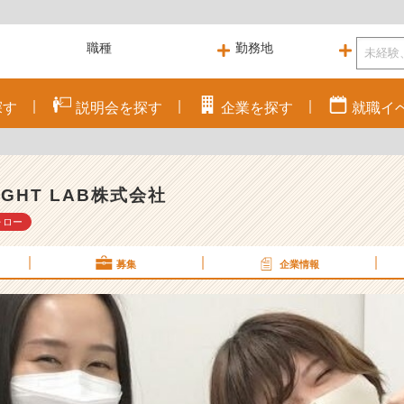
探す
説明会を
探す
企業を
探す
就職
イ
SIGHT LAB株式会社
ォロー
募集
企業情報