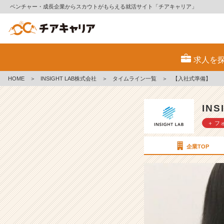
ベンチャー・成長企業からスカウトがもらえる就活サイト「チアキャリア」
【入
社
求人を
式
準
HOME
＞
INSIGHT LAB株式会社
＞
タイムライン一覧
＞
【入社式準備】
備】
【I
N
IN
S
＋ フ
I
G
H
企業TOP
T
L
A
B
株
式
会