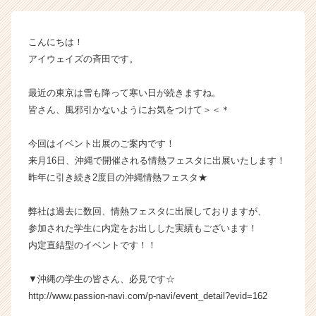
G
H
T
こんにちは！
L
アイウェイズの斉田です。
A
B
株
最近の東京は雪も降って寒い日が続きますね。
式
皆さん、風邪引かないようにお気をつけて＞＜＊
会
社
今回はイベント出展のご案内です！
の
来月16日、沖縄で開催される情熱フェスタに出展いたします！
タ
昨年に引き続き2度目の沖縄情熱フェスタ★
イ
ム
ラ
弊社は過去に数回、情熱フェスタに出展しておりますが、
イ
参加された学生に内定をお出しした実績もございます！
ン】
内定直結型のイベントです！！
|
ベ
▼沖縄の学生の皆さん、必見です☆
ン
http://www.passion-navi.com/p-navi/event_detail?evid=162
チ
ャ