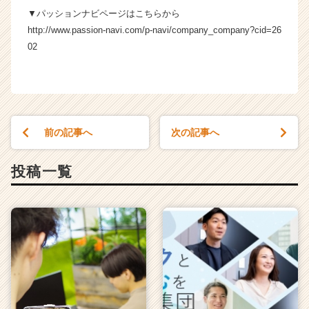
ー・
▼パッションナビページはこちらから
成
http://www.passion-navi.com/p-navi/company_company?cid=26
長
02
企
業
か
ら
ス
カ
前の記事へ
次の記事へ
ウ
ト
投稿一覧
が
届
く
就
活
サ
イ
ト
チ
ア