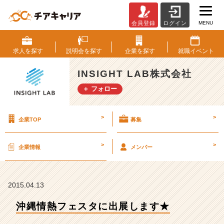
MENU
会員登録
ログイン
沖
縄
情
求人を
探す
説明会を
探す
企業を
探す
就職
イベント
熱
フ
INSIGHT LAB株式会社
ェ
＋ フォロー
ス
タ
に
>
>
企業TOP
募集
出
展
し
>
>
企業情報
メンバー
ま
す
★
【I
2015.04.13
N
沖縄情熱フェスタに出展します★
S
I