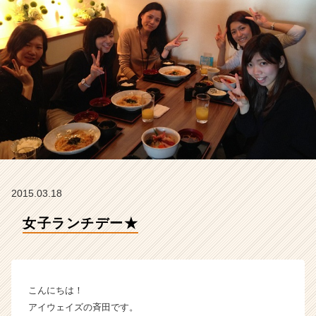
式
会
社
の
タ
イ
ム
ラ
イ
ン】
|
ベ
ン
2015.03.18
チ
ャ
女子ランチデー★
ー・
成
長
企
業
こんにちは！
か
アイウェイズの斉田です。
ら