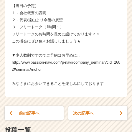
e
【当日の予定】
r
１．会社概要の説明
C
２．代表/遠山より今後の展望
a
３．フリートーク（1時間！）
r
フリートークのお時間を長めに設けております＾＾
e
e
この機会にぜひ色々お話ししましょう★
r）
▼少人数制ですのでご予約はお早めに↓↓
http://www.passion-navi.com/p-navi/company_seminar?cid=260
2#seminarAnchor
みなさまにお会いできることを楽しみにしております
前の記事へ
次の記事へ
投稿一覧