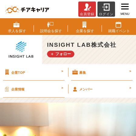
MENU
会員登録
ログイン
女
子
ラ
求人を
探す
説明会を
探す
企業を
探す
就職
イベント
ン
チ
INSIGHT LAB株式会社
デ
＋ フォロー
ー
★
【I
>
>
企業TOP
募集
N
S
I
>
>
企業情報
メンバー
G
H
T
L
A
B
株