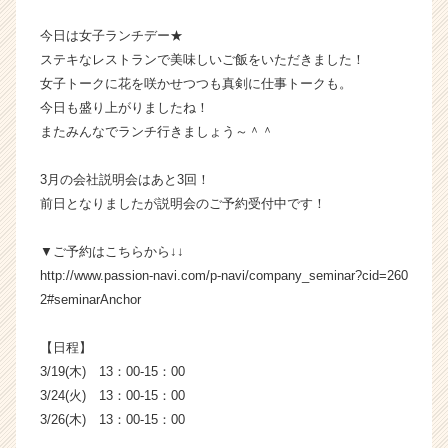
ス
今日は女子ランチデー★
カ
ステキなレストランで美味しいご飯をいただきました！
ウ
ト
女子トークに花を咲かせつつも真剣に仕事トークも。
が
今日も盛り上がりましたね！
届
またみんなでランチ行きましょう～＾＾
く
就
3月の会社説明会はあと3回！
活
前日となりましたが説明会のご予約受付中です！
サ
イ
ト
▼ご予約はこちらから↓↓
チ
http://www.passion-navi.com/p-navi/company_seminar?cid=260
ア
2#seminarAnchor
キ
ャ
【日程】
リ
3/19(木) 13：00-15：00
ア
3/24(火) 13：00-15：00
（C
h
3/26(木) 13：00-15：00
e