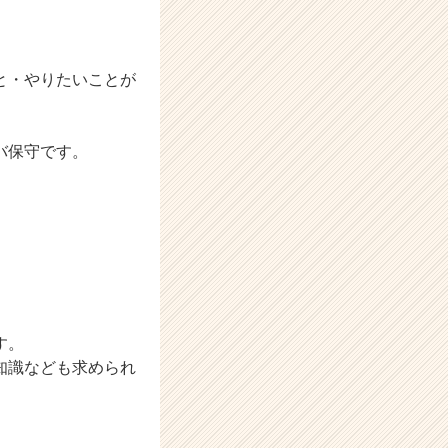
と・やりたいことが
バ保守です。
。
す。
知識なども求められ