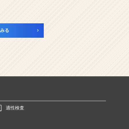
みる
適性検査