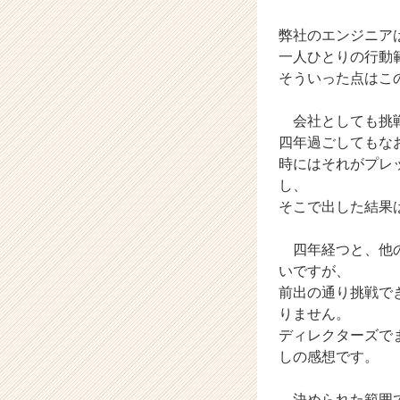
ト
が
弊社のエンジニア
届
一人ひとりの行動
く
そういった点はこ
就
活
サ
会社としても挑戦
イ
四年過ごしてもな
ト
時にはそれがプレ
チ
し、
ア
そこで出した結果
キ
ャ
リ
四年経つと、他の
ア
いですが、
（C
前出の通り挑戦で
h
りません。
e
ディレクターズで
e
しの感想です。
r
C
a
決められた範囲で