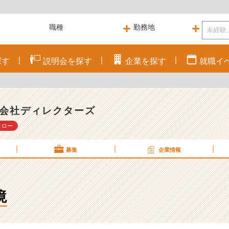
探す
説明会を
探す
企業を
探す
就職
イ
会社ディレクターズ
ォロー
募集
企業情報
境