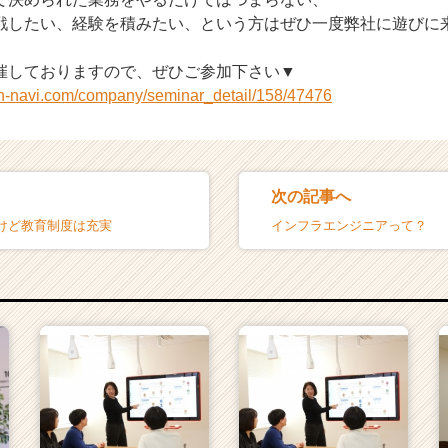
戦したい、経験を積みたい、という方はぜひ一度弊社に遊びに
催しておりますので、ぜひご参加下さい▼
on-navi.com/company/seminar_detail/158/47476
次の記事へ
けど教育制度は充実
インフラエンジニアって？