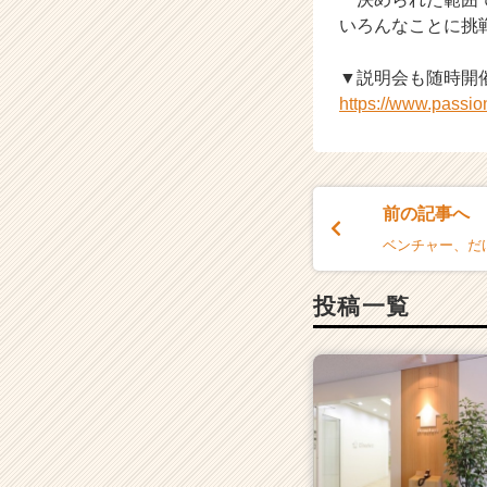
r
いろんなことに挑
e
e
▼説明会も随時開
r）
https://www.passi
前の記事へ
ベンチャー、だ
投稿一覧