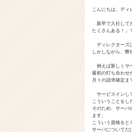
タ
こんにちは。ディ
イ
ム
ラ
新卒で入社してか
イ
たくさんある！」
ン】
|
ディレクターズは
ベ
しかしながら、弊
ン
チ
ャ
例えば新しくサー
ー・
最初の打ち合わせ
成
月々の請求確定ま
長
企
サービスインして
業
こういうことをし
か
そのため、サーバ
ら
ス
ます。
カ
こういう資格をと
ウ
サーバについてだ