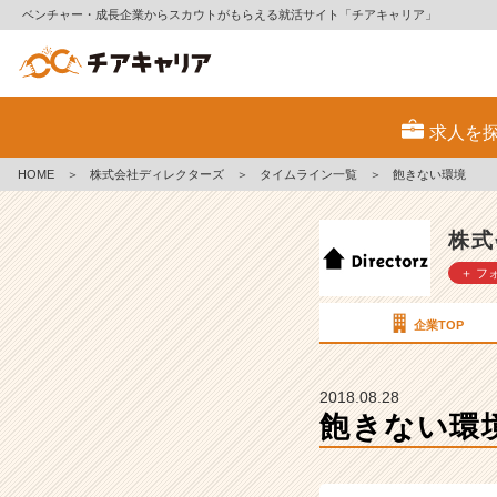
ベンチャー・成長企業からスカウトがもらえる就活サイト「チアキャリア」
飽
き
求人を
な
い
HOME
＞
株式会社ディレクターズ
＞
タイムライン一覧
＞
飽きない環境
環
境
【株
株式
式
＋ フ
会
社
デ
企業TOP
ィ
レ
ク
2018.08.28
タ
飽きない環
ー
ズ
の