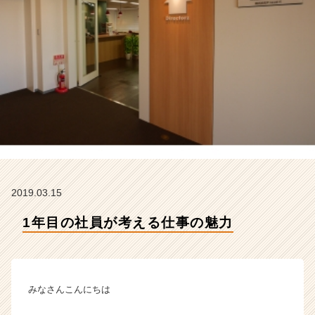
デ
ィ
レ
ク
タ
ー
ズ
の
タ
イ
ム
ラ
イ
2019.03.15
ン】
|
1年目の社員が考える仕事の魅力
ベ
ン
チ
ャ
ー・
みなさんこんにちは
成
長