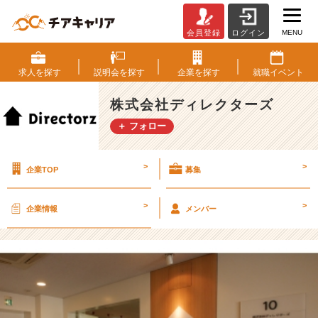
MENU
会員登録
ログイン
1
年
目
求人を
探す
説明会を
探す
企業を
探す
就職
イベント
の
社
株式会社ディレクターズ
員
＋ フォロー
が
考
え
>
>
企業TOP
募集
る
仕
事
>
>
企業情報
メンバー
の
魅
力
【株
式
会
社