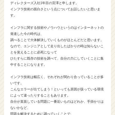
ディレクターズ入社1年目の宮澤と申します。
企
インフラ技術の面白さという点についてお話したいと思いま
業
す。
か
ら
ス
インフラに関する技術やノウハウというのはインターネットの
カ
発達した今の時代は、
ウ
調べることで大体解決していくものがほとんどだと思います。
ト
なので、エンジニアとして走り出したばかりの時は知らないこ
が
とを覚えることに必死になって
届
ひたすらに既存の技術を調べて、自分の力にしていくことに集
く
就
中することになります。
活
サ
インフラ技術は幅広く、それぞれが関わり合っていることが多
イ
いです。
ト
こんなエラーが出てしまう！といっても原因が扱っている環境
チ
によって違ったりすることもあります。
ア
自分が直面している問題に一番近いものはどれか、手掛かりは
キ
ャ
ないかなど、
リ
問題を解決するために調べていくことで