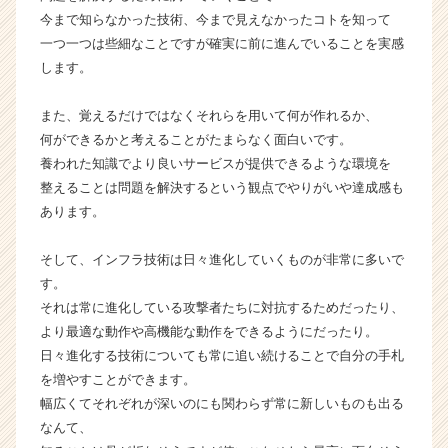
ア
今まで知らなかった技術、今まで見えなかったコトを知って
（C
一つ一つは些細なことですが確実に前に進んでいることを実感
h
します。
e
e
また、覚えるだけではなくそれらを用いて何が作れるか、
r
C
何ができるかと考えることがたまらなく面白いです。
a
養われた知識でより良いサービスが提供できるような環境を
r
整えることは問題を解決するという観点でやりがいや達成感も
e
あります。
e
r）
そして、インフラ技術は日々進化していくものが非常に多いで
す。
それは常に進化している攻撃者たちに対抗するためだったり、
より最適な動作や高機能な動作をできるようにだったり。
日々進化する技術についても常に追い続けることで自分の手札
を増やすことができます。
幅広くてそれぞれが深いのにも関わらず常に新しいものも出る
なんて、