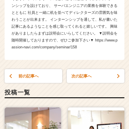
e
ンシップを設けており、 サーバエンジニアの業務を体験できる
e
とともに 社員と一緒に机を並べてディレクターズの雰囲気を味
r
わうことが出来ます。 インターンシップを通して、私が書いた
C
記事にあるようなことを感じ取ってくれると嬉しいです。 興味
a
がありましたらまずは説明会にいらしてください。 ▼説明会を
r
e
随時開催しておりますので、ぜひご参加下さい▼ https://www.p
e
assion-navi.com/company/seminar/158
r）
前の記事へ
次の記事へ
投稿一覧