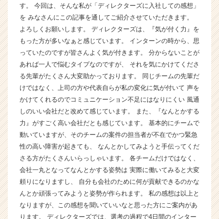
す。 今回は、そんな私が「ディレクターズに入社しての感想」
ら
を みなさんにこの記事を通してご紹介させていただきます。
ス
よろしくお願いします。 ディレクターズは、『気が付く力』を
カ
ウ
もった方が多いなぁと感じています。 インターンの時から、思
ト
っていたのですが皆さんよく気が付きます。 分からないことが
が
あれば一人で悩むタイプなのですが、 それを気にかけてくださ
届
る先輩がたくさん大変助かっております。 同じチームの先輩だ
く
けではなく、上司の方や代表自らが私の変化に気が付いて 声を
就
かけてくれるのでコミュニケーション不足にはなりにくい 風通
活
しのいい会社だと改めて感じています。 また、『なんとかする
サ
イ
力』がすごく高い会社だとも感じています。 基本的にチームで
ト
動いていますが、そのチームの案件の担当者が不在でかつ緊急
チ
性の高い障害が起きても、 なんとかしてみようと手伝ってくだ
ア
さる方がたくさんいらっしゃいます。 各チームだけではなく、
キ
会社一丸となってなんとかする姿勢は 実際に働いてみると大変
ャ
頼りになりますし、 自分も会社のために何が貢献できるのかな
リ
んとか頑張ってみようと姿勢が作られます。 私の感想は以上と
ア
（C
なりますが、この感想を聞いていいなと思った方にご案内があ
h
ります。 ディレクターズでは、選考の過程で4日間のインター