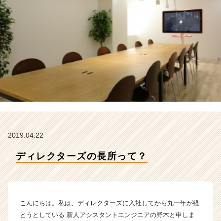
ク
タ
ー
ズ
の
タ
イ
ム
ラ
イ
ン】
|
ベ
2019.04.22
ン
チ
ディレクターズの長所って？
ャ
ー・
成
長
企
こんにちは。私は、ディレクターズに入社してから丸一年が経
業
とうとしている 新人アシスタントエンジニアの野木と申しま
か