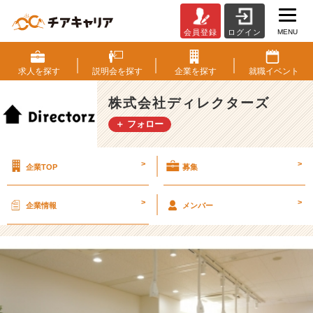
MENU
会員登録
ログイン
デ
ィ
レ
求人を
探す
説明会を
探す
企業を
探す
就職
イベント
ク
タ
株式会社ディレクターズ
ー
＋ フォロー
ズ
の
長
>
>
企業TOP
募集
所
っ
て？
>
>
企業情報
メンバー
【株
式
会
社
デ
ィ
レ