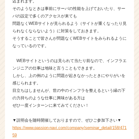
込まれます。
e
そのようなときは事前にサーバの性能を上げておいたり、サー
r
バの設定で多くのアクセスが来ても
C
a
問題なくWEBサイトが見られるよう（サイトが重くなったり見
r
られなくならないよう）に対策をしておきます。
e
そうすることで皆さんが問題なくWEBサイトをみられるように
e
なっているのです。
r）
WEBサイトというのは見られて当たり前なので、インフラエ
ンジニアの仕事は地味と言うこともできます。
しかし、上の例のように問題が起きなかったときにやりがいを
感じられます。
目立ちはしませんが、世の中のインフラを整えるという縁の下
の力持ちのような仕事に興味がある方は
ぜひ一度インターンに来てみてください！
▼説明会を随時開催しておりますので、ぜひご参加下さい▼
https://www.passion-navi.com/company/seminar_detail/158/471
59