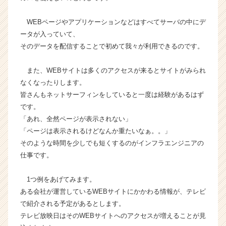
ス
カ
WEBページやアプリケーションなどはすべてサーバの中にデ
ウ
ータが入っていて、
ト
そのデータを配信することで初めて我々が利用できるのです。
が
届
また、WEBサイトは多くのアクセスが来るとサイトがみられ
く
なくなったりします。
就
活
皆さんもネットサーフィンをしていると一度は経験があるはず
サ
です。
イ
「あれ、全然ページが表示されない」
ト
「ページは表示されるけどなんか重たいなぁ。。」
チ
そのような時間を少しでも短くするのがインフラエンジニアの
ア
仕事です。
キ
ャ
リ
1つ例をあげてみます。
ア
ある会社が運営しているWEBサイトにかかわる情報が、テレビ
（C
で紹介される予定があるとします。
h
テレビ放映日はそのWEBサイトへのアクセスが増えることが見
e