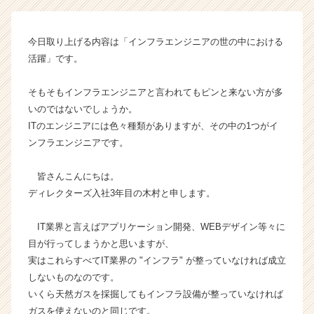
タ
ー
ズ
今日取り上げる内容は「インフラエンジニアの世の中における
の
活躍」です。
タ
イ
ム
そもそもインフラエンジニアと言われてもピンと来ない方が多
ラ
いのではないでしょうか。
イ
ITのエンジニアには色々種類がありますが、その中の1つがイ
ン】
ンフラエンジニアです。
|
ベ
皆さんこんにちは。
ン
ディレクターズ入社3年目の木村と申します。
チ
ャ
ー・
IT業界と言えばアプリケーション開発、WEBデザイン等々に
成
目が行ってしまうかと思いますが、
長
実はこれらすべてIT業界の "インフラ" が整っていなければ成立
企
しないものなのです。
業
いくら天然ガスを採掘してもインフラ設備が整っていなければ
か
ガスを使えないのと同じです。
ら