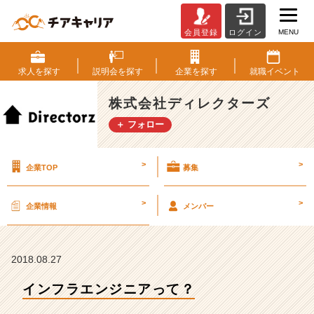
MENU
会員登録
ログイン
イ
ン
フ
求人を
探す
説明会を
探す
企業を
探す
就職
イベント
ラ
エ
株式会社ディレクターズ
ン
＋ フォロー
ジ
ニ
ア
>
>
企業TOP
募集
っ
て？
【株
>
>
企業情報
メンバー
式
会
社
デ
2018.08.27
ィ
インフラエンジニアって？
レ
ク