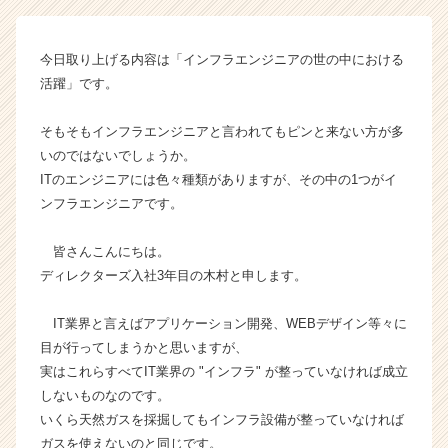
社
デ
ィ
今日取り上げる内容は「インフラエンジニアの世の中における
レ
活躍」です。
ク
タ
ー
そもそもインフラエンジニアと言われてもピンと来ない方が多
ズ
いのではないでしょうか。
の
ITのエンジニアには色々種類がありますが、その中の1つがイ
タ
ンフラエンジニアです。
イ
ム
皆さんこんにちは。
ラ
ディレクターズ入社3年目の木村と申します。
イ
ン】
|
IT業界と言えばアプリケーション開発、WEBデザイン等々に
ベ
目が行ってしまうかと思いますが、
ン
実はこれらすべてIT業界の "インフラ" が整っていなければ成立
チ
しないものなのです。
ャ
いくら天然ガスを採掘してもインフラ設備が整っていなければ
ー・
ガスを使えないのと同じです。
成