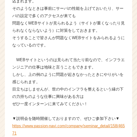
込まれます。
リ
そのようなときは事前にサーバの性能を上げておいたり、サー
ア
バの設定で多くのアクセスが来ても
（C
h
問題なくWEBサイトが見られるよう（サイトが重くなったり見
e
られなくならないよう）に対策をしておきます。
e
そうすることで皆さんが問題なくWEBサイトをみられるように
r
なっているのです。
C
a
WEBサイトというのは見られて当たり前なので、インフラエ
r
ンジニアの仕事は地味と言うこともできます。
e
e
しかし、上の例のように問題が起きなかったときにやりがいを
r）
感じられます。
目立ちはしませんが、世の中のインフラを整えるという縁の下
の力持ちのような仕事に興味がある方は
ぜひ一度インターンに来てみてください！
▼説明会を随時開催しておりますので、ぜひご参加下さい▼
https://www.passion-navi.com/company/seminar_detail/158/465
71