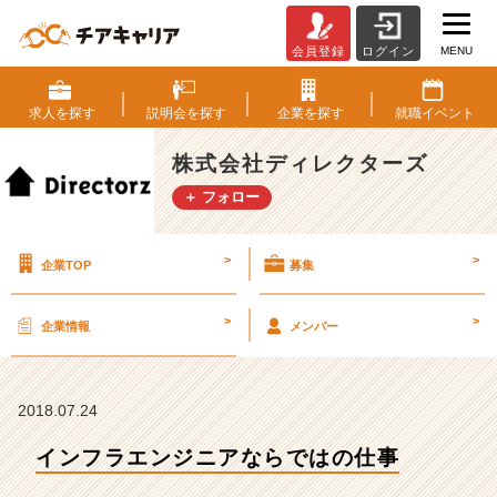
MENU
会員登録
ログイン
イ
ン
フ
求人を
探す
説明会を
探す
企業を
探す
就職
イベント
ラ
エ
株式会社ディレクターズ
ン
＋ フォロー
ジ
ニ
ア
>
>
企業TOP
募集
な
ら
で
>
>
企業情報
メンバー
は
の
仕
事
2018.07.24
【株
インフラエンジニアならではの仕事
式
会