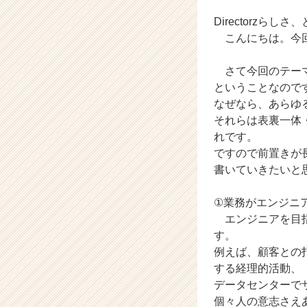
ク
Directorzらしさ
タ
ー
こんにちは。今回
ズ
の
さて今回のテーマ
タ
ということなので
イ
なぜなら、あらゆ
ム
それらは表裏一体
ラ
れです。
イ
ン】
ですので前置きが
|
書いていきたいと
ベ
ン
①業務がエンジニ
チ
エンジニアを目指
ャ
す。
ー・
例えば、顧客との
成
長
する経理的活動、
企
データセンターで
業
個々人の意志さえ