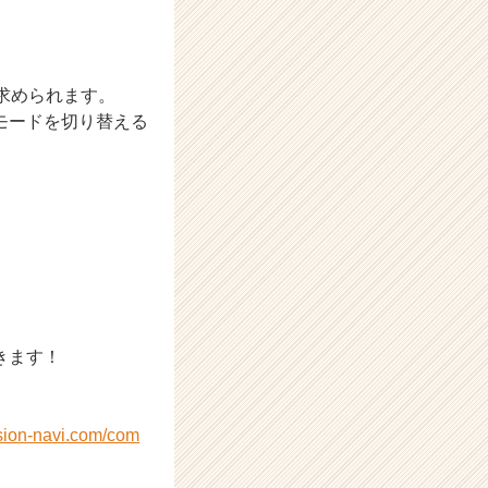
求められます。
モードを切り替える
きます！
sion-navi.com/com