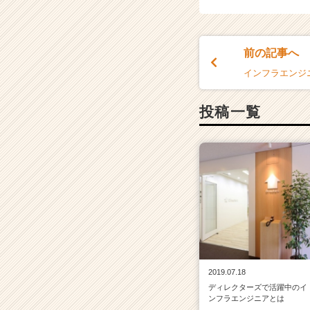
e
e
r
前の記事へ
C
a
インフラエンジ
r
e
投稿一覧
e
r）
2019.07.18
ディレクターズで活躍中のイ
ンフラエンジニアとは