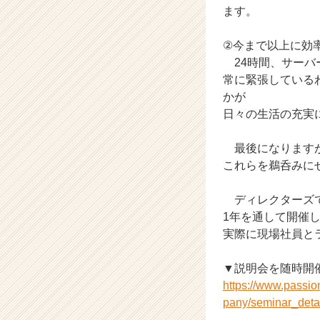
か
ます。
ら
ス
②今まで以上に効
カ
24時間、サーバ
ウ
ト
常に緊張している
が
かが
届
日々の生活の充実
く
就
最後になりますが
活
これらを鵜呑みに
サ
イ
ト
ディレクターズで
チ
1年を通して開催
ア
実際に現場社員と
キ
ャ
▼説明会を随時開
リ
https://www.passi
ア
pany/seminar_deta
（C
h