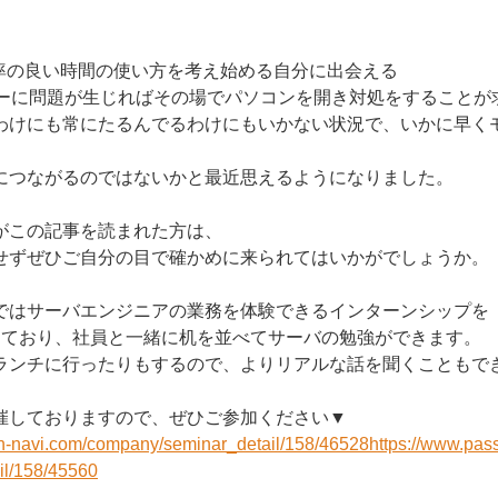
率の良い時間の使い方を考え始める自分に出会える
ーに問題が生じればその場でパソコンを開き対処をすることが
わけにも常にたるんでるわけにもいかない状況で、いかに早く
につながるのではないかと最近思えるようになりました。
この記事を読まれた方は、
せずぜひご自分の目で確かめに来られてはいかがでしょうか。
はサーバエンジニアの業務を体験できるインターンシップを
しており、社員と一緒に机を並べてサーバの勉強ができます。
ランチに行ったりもするので、よりリアルな話を聞くこともで
催しておりますので、ぜひご参加ください▼
on-navi.com/company/seminar_detail/158/46528
https://www.pas
il/158/45560