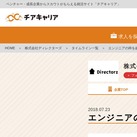
ベンチャー・成長企業からスカウトがもらえる就活サイト「チアキャリア」
エ
ン
求人を
ジ
ニ
HOME
＞
株式会社ディレクターズ
＞
タイムライン一覧
＞
エンジニアの枠を
ア
の
枠
株式
を
＋ フ
超
え
て
企業TOP
【株
式
会
2018.07.23
社
エンジニア
デ
ィ
レ