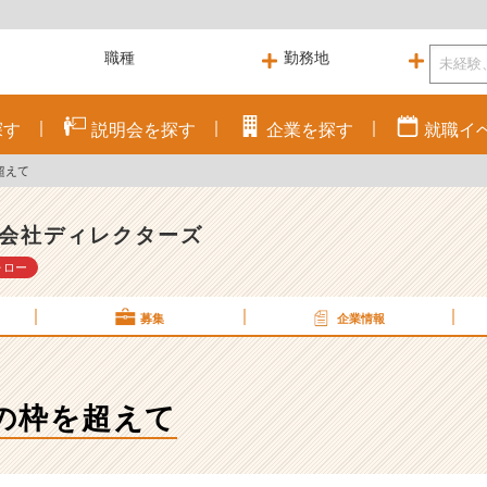
探す
説明会を
探す
企業を
探す
就職
イ
超えて
会社ディレクターズ
ォロー
募集
企業情報
の枠を超えて