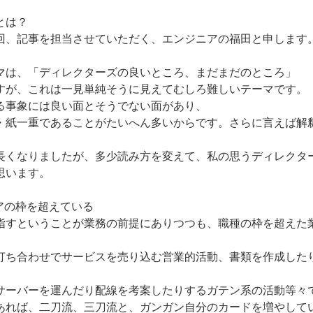
、とは？
、記事を担当させていただく、エンジニアの福田と申します
は、「ディレクターズの良いところ、まだまだのところ」
すが、これは一見単純そうに見えてむしろ難しいテーマです。
る事象には良い面とそうでない面があり、
・紙一重であることがたいへん多いからです。さらに言えば解
長くなりましたが、多少読み方を変えて、私の思うディレクタ
思います。
アの枠を超えている
すということが業務の前提にありつつも、職種の枠を超えた
打ち合わせでサービスを売り込む営業的活動、書類を作成した
サーバーを運んだり配線を考案したりするガテン系の活動等々
あれば、二刀流、三刀流と、ガンガン自分のカードを増やして