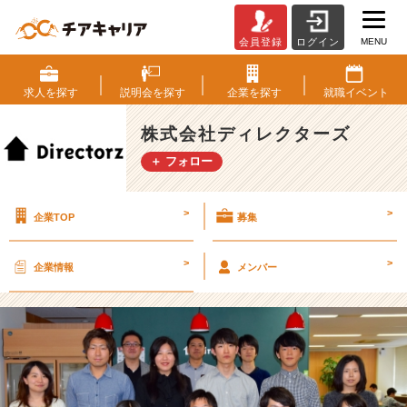
MENU
会員登録
ログイン
会
社
を
求人を
探す
説明会を
探す
企業を
探す
就職
イベント
強
く
株式会社ディレクターズ
す
＋ フォロー
る
た
め
>
>
企業TOP
募集
に。
【株
式
>
>
企業情報
メンバー
会
社
デ
ィ
レ
ク
タ