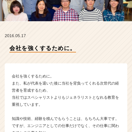
ー
ズ
の
タ
イ
ム
2016.05.17
ラ
イ
会社を強くするために。
ン】
|
ベ
ン
チ
会社を強くするために。
ャ
また、私が代表を退いた後に当社を背負ってくれる次世代の経
ー・
営者を育成するため、
成
当社ではスペシャリストよりもジェネラリストとなれる教育を
長
重視しています。
企
業
知識や技術、経験を積んでもらうことは、もちろん大事です。
か
ら
ですが、エンジニアとしての仕事だけでなく、その仕事に関わ
ス