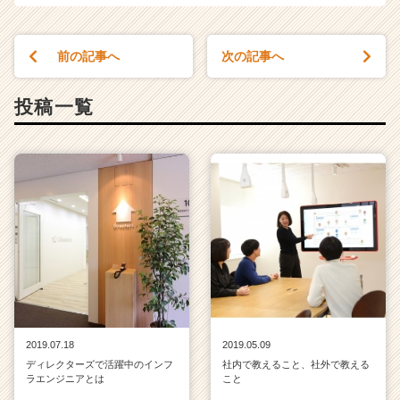
r
C
a
前の記事へ
次の記事へ
r
e
投稿一覧
e
r）
2019.07.18
2019.05.09
ディレクターズで活躍中のインフ
社内で教えること、社外で教える
ラエンジニアとは
こと