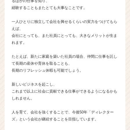
るほかの仕事を知り、
カ
経験することもまたとても大事なことです。
ウ
ト
一人ひとりに独立して会社を興せるくらいの実力をつけてもら
が
えば、
届
会社にとっても、また社員にとっても、大きなメリットが生ま
く
就
れます。
活
サ
たとえば、新たに家庭を築いた社員の場合、仲間に仕事を託し
イ
て長期の産休や育休を取ることも、
ト
長期のリフレッシュ休暇も可能でしょう。
チ
ア
新しいビジネスを起こし、
キ
ャ
これまで以上に社会に貢献できる仕事ができるようになるかも
リ
しれません。
ア
（C
人を育て、会社を強くすることで、今後50年「ディレクター
h
ズ」という会社が継続することを目指しています。
e
e