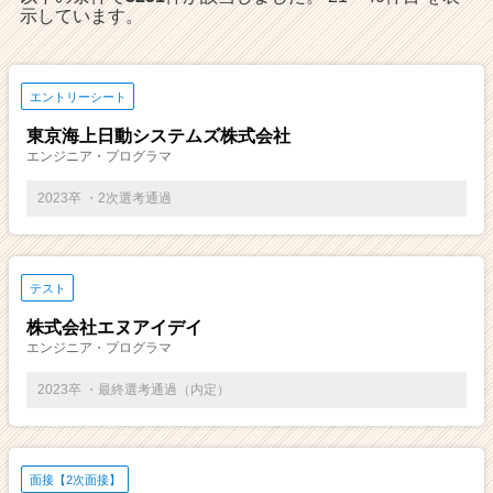
示しています。
e
e
r
C
エントリーシート
a
東京海上日動システムズ株式会社
r
エンジニア・プログラマ
e
e
2023卒 ・2次選考通過
r）
テスト
株式会社エヌアイデイ
エンジニア・プログラマ
2023卒 ・最終選考通過（内定）
面接【2次面接】