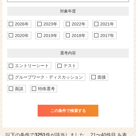
か
ら
対象年度
ス
カ
2026年
2023年
2022年
2021年
ウ
ト
2020年
2019年
2018年
2017年
が
届
く
選考内容
就
活
エントリーシート
テスト
サ
グループワーク・ディスカッション
面接
イ
ト
面談
特殊選考
チ
ア
キ
ャ
リ
ア
（C
以下の条件で
3251
件が該当しました。 21〜40件目 を表
h