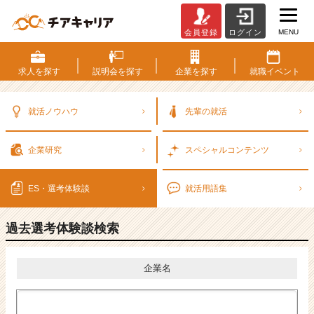
MENU
会員登録
ログイン
E
S・
選
求人を
探す
説明会を
探す
企業を
探す
就職
イベント
考
体
験
就活ノウハウ
先輩の就活
談
一
企業研究
スペシャル
コンテンツ
覧
|
ベ
ES・選考
体験談
就活用語集
ン
チ
過去選考体験談検索
ャ
ー・
成
企業名
長
企
業